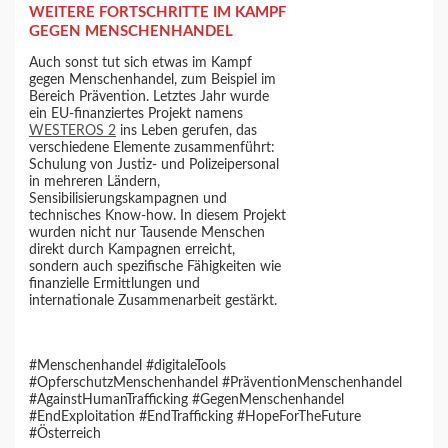
WEITERE FORTSCHRITTE IM KAMPF
GEGEN MENSCHENHANDEL
Auch sonst tut sich etwas im Kampf
gegen Menschenhandel, zum Beispiel im
Bereich Prävention. Letztes Jahr wurde
ein EU-finanziertes Projekt namens
WESTEROS 2
ins Leben gerufen, das
verschiedene Elemente zusammenführt:
Schulung von Justiz- und Polizeipersonal
in mehreren Ländern,
Sensibilisierungskampagnen und
technisches Know-how. In diesem Projekt
wurden nicht nur Tausende Menschen
direkt durch Kampagnen erreicht,
sondern auch spezifische Fähigkeiten wie
finanzielle Ermittlungen und
internationale Zusammenarbeit gestärkt.
#Menschenhandel #digitaleTools
#OpferschutzMenschenhandel #PräventionMenschenhandel
#AgainstHumanTrafficking #GegenMenschenhandel
#EndExploitation #EndTrafficking #HopeForTheFuture
#Österreich