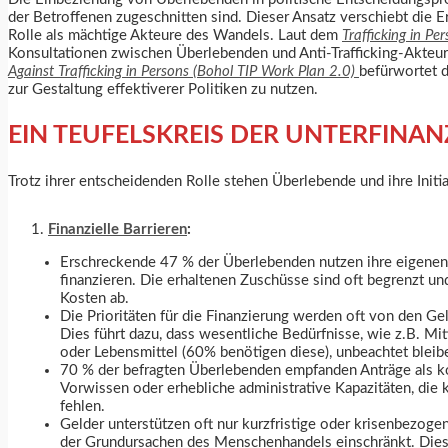
der Betroffenen zugeschnitten sind. Dieser Ansatz verschiebt die
Rolle als mächtige Akteure des Wandels. Laut dem
Trafficking in Pe
Konsultationen zwischen Überlebenden und Anti-Trafficking-Akteur
Against Trafficking in Persons (Bohol TIP Work Plan 2.0)
befürwortet d
zur Gestaltung effektiverer Politiken zu nutzen.
EIN TEUFELSKREIS DER UNTERFINA
Trotz ihrer entscheidenden Rolle stehen Überlebende und ihre Initi
Finanzielle Barrieren
:
Erschreckende 47 % der Überlebenden nutzen ihre eigenen 
finanzieren. Die erhaltenen Zuschüsse sind oft begrenzt un
Kosten ab.
Die Prioritäten für die Finanzierung werden oft von den G
Dies führt dazu, dass wesentliche Bedürfnisse, wie z.B. Mi
oder Lebensmittel (60% benötigen diese), unbeachtet bleib
70 % der befragten Überlebenden empfanden Anträge als kom
Vorwissen oder erhebliche administrative Kapazitäten, die
fehlen.
Gelder unterstützen oft nur kurzfristige oder krisenbezoge
der Grundursachen des Menschenhandels einschränkt. Dies 