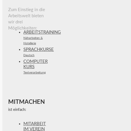
Zum Einstieg in die
Arbeitswelt bieten
wir drei
Möglichkeiten:
ARBEITSTRAINING
Näharbeiten &
Hotellerie
SPRACHKURSE
Deutsch
COMPUTER
KURS
Textverarbeitung
MITMACHEN
ist einfach:
MITARBEIT
IM VEREIN