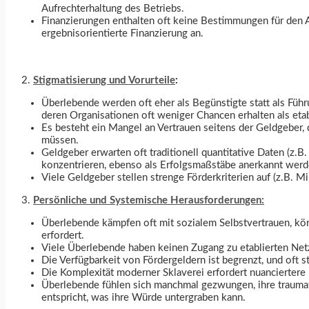
Aufrechterhaltung des Betriebs.
Finanzierungen enthalten oft keine Bestimmungen für den 
ergebnisorientierte Finanzierung an.
Stigmatisierung und Vorurteile
:
Überlebende werden oft eher als Begünstigte statt als Füh
deren Organisationen oft weniger Chancen erhalten als etabl
Es besteht ein Mangel an Vertrauen seitens der Geldgeber, 
müssen.
Geldgeber erwarten oft traditionell quantitative Daten (z.
konzentrieren, ebenso als Erfolgsmaßstäbe anerkannt werde
Viele Geldgeber stellen strenge Förderkriterien auf (z.B. 
Persönliche und Systemische Herausforderungen:
Überlebende kämpfen oft mit sozialem Selbstvertrauen, kör
erfordert.
Viele Überlebende haben keinen Zugang zu etablierten Ne
Die Verfügbarkeit von Fördergeldern ist begrenzt, und oft s
Die Komplexität moderner Sklaverei erfordert nuanciertere
Überlebende fühlen sich manchmal gezwungen, ihre traumat
entspricht, was ihre Würde untergraben kann.