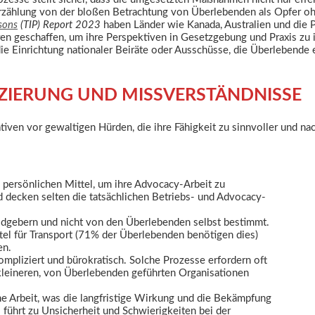
 Erzählung von der bloßen Betrachtung von Überlebenden als Opfer o
rsons
(TIP) Report 2023
haben Länder wie Kanada, Australien und die P
en geschaffen, um ihre Perspektiven in Gesetzgebung und Praxis zu 
ie Einrichtung nationaler Beiräte oder Ausschüsse, die Überlebende
NZIERUNG UND MISSVERSTÄNDNISSE
ativen vor gewaltigen Hürden, die ihre Fähigkeit zu sinnvoller und n
persönlichen Mittel, um ihre Advocacy-Arbeit zu
d decken selten die tatsächlichen Betriebs- und Advocacy-
eldgebern und nicht von den Überlebenden selbst bestimmt.
ttel für Transport (71% der Überlebenden benötigen dies)
en.
pliziert und bürokratisch. Solche Prozesse erfordern oft
 kleineren, von Überlebenden geführten Organisationen
ne Arbeit, was die langfristige Wirkung und die Bekämpfung
führt zu Unsicherheit und Schwierigkeiten bei der