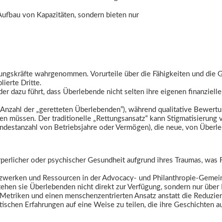
Aufbau von Kapazitäten, sondern bieten nur
rungskräfte wahrgenommen. Vorurteile über die Fähigkeiten und die
ierte Dritte.
der dazu führt, dass Überlebende nicht selten ihre eigenen finanzie
B. Anzahl der „geretteten Überlebenden”), während qualitative Bewert
n müssen. Der traditionelle „Rettungsansatz“ kann Stigmatisierung v
Mindestanzahl von Betriebsjahre oder Vermögen), die neue, von Überle
perlicher oder psychischer Gesundheit aufgrund ihres Traumas, was F
tzwerken und Ressourcen in der Advocacy- und Philanthropie-Gemein
tehen sie Überlebenden nicht direkt zur Verfügung, sondern nur über 
 Metriken und einen menschenzentrierten Ansatz anstatt die Reduzi
ischen Erfahrungen auf eine Weise zu teilen, die ihre Geschichten 