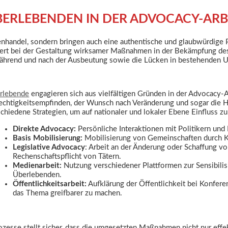
BERLEBENDEN IN DER ADVOCACY-ARB
nhandel, sondern bringen auch eine authentische und glaubwürdige P
Wert bei der Gestaltung wirksamer Maßnahmen in der Bekämpfung de
ährend und nach der Ausbeutung sowie die Lücken in bestehenden U
rlebende
engagieren sich aus vielfältigen Gründen in der Advocacy-Ar
echtigkeitsempfinden, der Wunsch nach Veränderung und sogar die Hei
chiedene Strategien, um auf nationaler und lokaler Ebene Einfluss z
Direkte Advocacy:
Persönliche Interaktionen mit Politikern und
Basis Mobilisierung:
Mobilisierung von Gemeinschaften durch Ka
Legislative Advocacy
: Arbeit an der Änderung oder Schaffung 
Rechenschaftspflicht von Tätern.
Medienarbeit:
Nutzung verschiedener Plattformen zur Sensibili
Überlebenden.
Öffentlichkeitsarbeit:
Aufklärung der Öffentlichkeit bei Konfer
das Thema greifbarer zu machen.
zesse stellt sicher, dass die umgesetzten Maßnahmen nicht nur effek