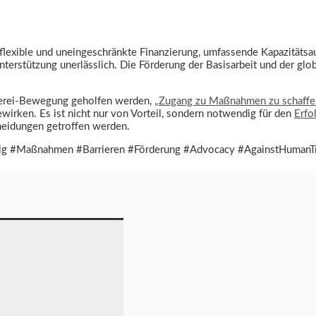
lexible und uneingeschränkte Finanzierung, umfassende Kapazitätsa
terstützung unerlässlich. Die Förderung der Basisarbeit und der g
verei-Bewegung geholfen werden,
„Zugang zu Maßnahmen zu schaffe
rken. Es ist nicht nur von Vorteil, sondern notwendig für den
Erfo
cheidungen getroffen werden.
olg #Maßnahmen #Barrieren #Förderung #Advocacy #AgainstHumanTr