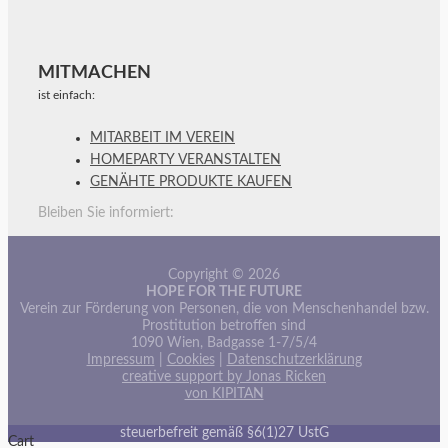
MITMACHEN
ist einfach:
MITARBEIT IM VEREIN
HOMEPARTY VERANSTALTEN
GENÄHTE PRODUKTE KAUFEN
Bleiben Sie informiert:
Copyright © 2026
HOPE FOR THE FUTURE
Verein zur Förderung von Personen, die von Menschenhandel bzw.
Prostitution betroffen sind
1090 Wien, Badgasse 1-7/5/4
Impressum
|
Cookies
|
Datenschutzerklärung
creative support by Jonas Ricken
von KIPITAN
steuerbefreit gemäß §6(1)27 UstG
Cart