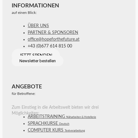
INFORMATIONEN
auf einen Blick:
ÜBER UNS
PARTNER & SPONSOREN
office@hopeforthefuture.at
+43 (0)677 614 815 00
JETZT SPENDEN
Newsletter bestellen
ANGEBOTE
für Betroffene:
Zum Einstieg in die Arbeitswelt bieten wir drei
Möglichkeiten:
ARBEITSTRAINING
Näharbeiten & Hotellerie
SPRACHKURSE
Deutsch
COMPUTER KURS
Textverarbeitung