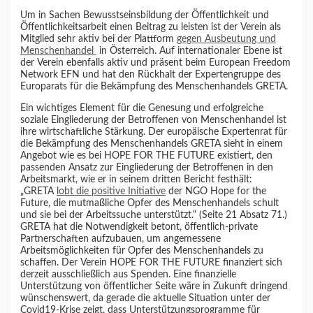
Um in Sachen Bewusstseinsbildung der Öffentlichkeit und
Öffentlichkeitsarbeit einen Beitrag zu leisten ist der Verein als
Mitglied sehr aktiv bei der Plattform
gegen Ausbeutung und
Menschenhandel
in Österreich. Auf internationaler Ebene ist
der Verein ebenfalls aktiv und präsent beim European Freedom
Network EFN und hat den Rückhalt der Expertengruppe des
Europarats für die Bekämpfung des Menschenhandels GRETA.
Ein wichtiges Element für die Genesung und erfolgreiche
soziale Eingliederung der Betroffenen von Menschenhandel ist
ihre wirtschaftliche Stärkung. Der europäische Expertenrat für
die Bekämpfung des Menschenhandels GRETA sieht in einem
Angebot wie es bei HOPE FOR THE FUTURE existiert, den
passenden Ansatz zur Eingliederung der Betroffenen in den
Arbeitsmarkt, wie er in seinem dritten Bericht festhält:
„GRETA
lobt die positive Initiative
der NGO Hope for the
Future, die mutmaßliche Opfer des Menschenhandels schult
und sie bei der Arbeitssuche unterstützt.“ (Seite 21 Absatz 71.)
GRETA hat die Notwendigkeit betont, öffentlich-private
Partnerschaften aufzubauen, um angemessene
Arbeitsmöglichkeiten für Opfer des Menschenhandels zu
schaffen. Der Verein HOPE FOR THE FUTURE finanziert sich
derzeit ausschließlich aus Spenden. Eine finanzielle
Unterstützung von öffentlicher Seite wäre in Zukunft dringend
wünschenswert, da gerade die aktuelle Situation unter der
Covid19-Krise zeigt, dass Unterstützungsprogramme für