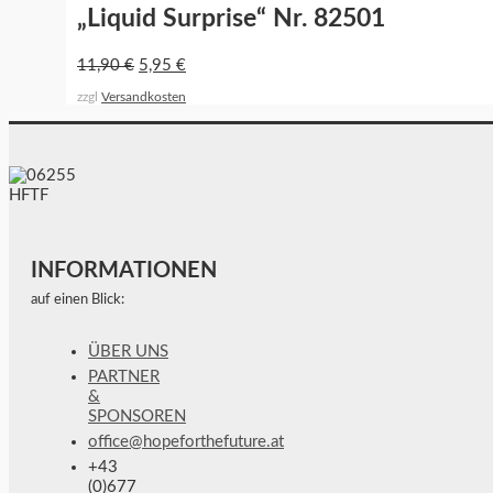
„Liquid Surprise“ Nr. 82501
11,90
€
5,95
€
zzgl
Versandkosten
INFORMATIONEN
auf einen Blick:
ÜBER UNS
PARTNER
&
SPONSOREN
office@hopeforthefuture.at
+43
(0)677