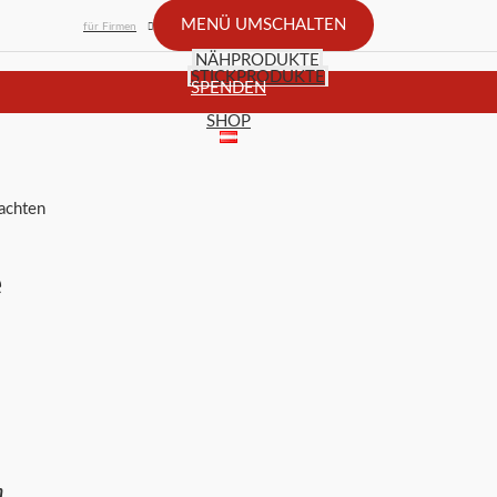
MENÜ UMSCHALTEN
für Firmen
NÄHPRODUKTE
STICKPRODUKTE
SPENDEN
SHOP
achten
e
n