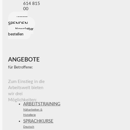
614 815
00
JETZT
SPENDEN
Newsletter
bestellen
ANGEBOTE
für Betroffene:
Zum Einstieg in die
Arbeitswelt bieten
wir drei
Möglichkeiten:
ARBEITSTRAINING
Näharbeiten &
Hotellerie
SPRACHKURSE
Deutsch