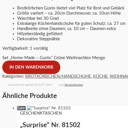
Brotkörbchen Gusto bietet viel Platz für Brot und Gebäck
Größe variiert – ca. 20cm Durchmesser, ca. 10cm Höhe
Waschbar bei 30 Grad
Extralange Küchenhandschuhe für guten Schutz: ca. 27 cm
Handbreite ohne Daumen: ca. 10 cm – Daumen extra
Hitzebeständig gefüttert
Dekorative Steppnähte
Verfügbarkeit:
1 vorrätig
Set „Home-Made – Gusto“ Grüne Weihnachten Menge
IN DEN WARENKORB
Kategorien:
BROTKÖRBCHEN/HANDSCHUHE
,
KÜCHE
,
WEIHNA
steuerbefreit gemäß §6(1)27 UStG
zzgl
Versandkosten
Ähnliche Produkte
Sale!
GESCHENKTASCHEN
„Surprise“ Nr. 81502