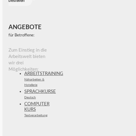
bestellen
ANGEBOTE
für Betroffene:
Zum Einstieg in die
Arbeitswelt bieten
wir drei
Möglichkeiten:
ARBEITSTRAINING
Näharbeiten &
Hotellerie
SPRACHKURSE
Deutsch
COMPUTER
KURS
Textverarbeitung