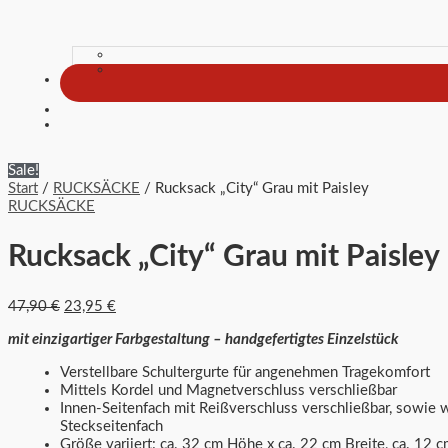
Sale!
Start
/
RUCKSÄCKE
/ Rucksack „City“ Grau mit Paisley
RUCKSÄCKE
Rucksack „City“ Grau mit Paisley
47,90
€
23,95
€
mit einzigartiger Farbgestaltung – handgefertigtes Einzelstück
Verstellbare Schultergurte für angenehmen Tragekomfort
Mittels Kordel und Magnetverschluss verschließbar
Innen-Seitenfach mit Reißverschluss verschließbar, sowie 
Steckseitenfach
Größe variiert: ca. 32 cm Höhe x ca. 22 cm Breite, ca. 12 c