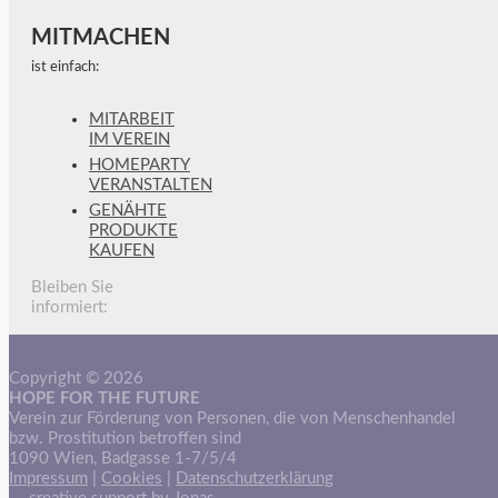
MITMACHEN
ist einfach:
MITARBEIT
IM VEREIN
HOMEPARTY
VERANSTALTEN
GENÄHTE
PRODUKTE
KAUFEN
Bleiben Sie
informiert:
Copyright © 2026
HOPE FOR THE FUTURE
Verein zur Förderung von Personen, die von Menschenhandel
bzw. Prostitution betroffen sind
1090 Wien, Badgasse 1-7/5/4
Impressum
|
Cookies
|
Datenschutzerklärung