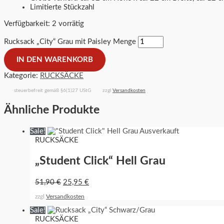
Limitierte Stückzahl
Verfügbarkeit:
2 vorrätig
Rucksack „City“ Grau mit Paisley Menge
IN DEN WARENKORB
Kategorie:
RUCKSÄCKE
steuerbefreit gemäß §6(1)27 UStG
zzgl
Versandkosten
Ähnliche Produkte
Sale!
Ausverkauft
RUCKSÄCKE
„Student Click“ Hell Grau
51,90
€
25,95
€
zzgl
Versandkosten
Sale!
RUCKSÄCKE