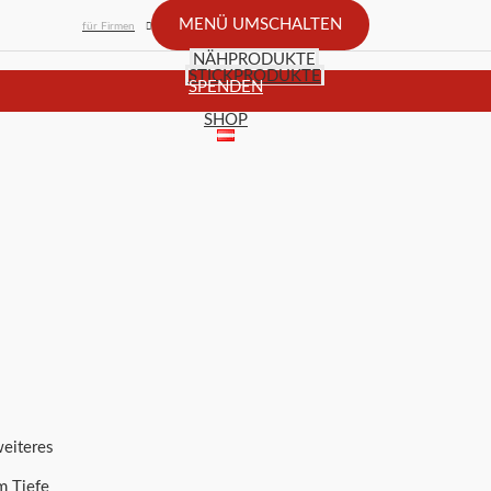
MENÜ UMSCHALTEN
für Firmen
NÄHPRODUKTE
STICKPRODUKTE
SPENDEN
SHOP
weiteres
m Tiefe