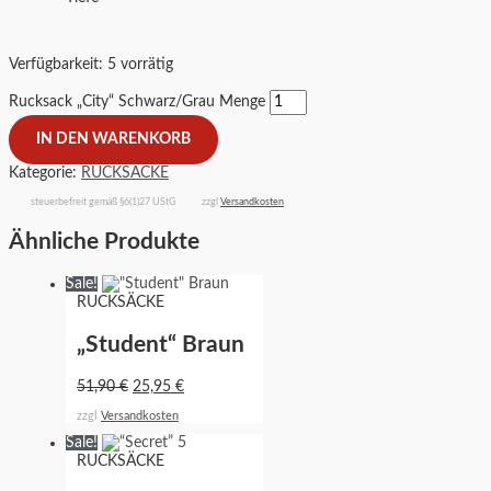
Verfügbarkeit:
5 vorrätig
Rucksack „City“ Schwarz/Grau Menge
IN DEN WARENKORB
Kategorie:
RUCKSÄCKE
steuerbefreit gemäß §6(1)27 UStG
zzgl
Versandkosten
Ähnliche Produkte
Sale!
RUCKSÄCKE
„Student“ Braun
51,90
€
25,95
€
zzgl
Versandkosten
Sale!
RUCKSÄCKE