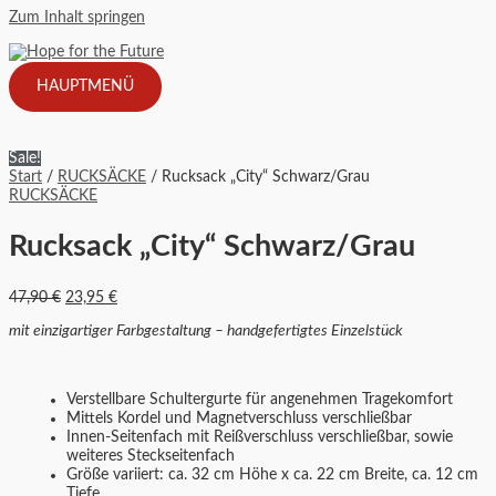
Zum Inhalt springen
HAUPTMENÜ
Sale!
Start
/
RUCKSÄCKE
/ Rucksack „City“ Schwarz/Grau
RUCKSÄCKE
Rucksack „City“ Schwarz/Grau
47,90
€
23,95
€
mit einzigartiger Farbgestaltung – handgefertigtes Einzelstück
Verstellbare Schultergurte für angenehmen Tragekomfort
Mittels Kordel und Magnetverschluss verschließbar
Innen-Seitenfach mit Reißverschluss verschließbar, sowie
weiteres Steckseitenfach
Größe variiert: ca. 32 cm Höhe x ca. 22 cm Breite, ca. 12 cm
Tiefe