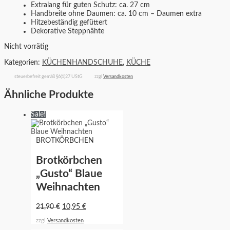
Extralang für guten Schutz: ca. 27 cm
Handbreite ohne Daumen: ca. 10 cm – Daumen extra
Hitzebeständig gefüttert
Dekorative Steppnähte
Nicht vorrätig
Kategorien:
KÜCHENHANDSCHUHE
,
KÜCHE
steuerbefreit gemäß §6(1)27 UStG
zzgl
Versandkosten
Ähnliche Produkte
Sale!
BROTKÖRBCHEN
Brotkörbchen
„Gusto“ Blaue
Weihnachten
21,90
€
10,95
€
zzgl
Versandkosten