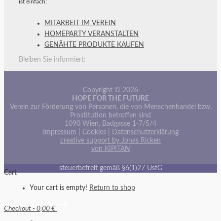
ist einfach:
MITARBEIT IM VEREIN
HOMEPARTY VERANSTALTEN
GENÄHTE PRODUKTE KAUFEN
Bleiben Sie informiert:
Copyright © 2026
HOPE FOR THE FUTURE
Verein zur Förderung von Personen, die von Menschenhandel bzw.
Prostitution betroffen sind
1090 Wien, Badgasse 1-7/5/4
Impressum
|
Cookies
|
Datenschutzerklärung
creative support by Jonas Ricken
von KIPITAN
steuerbefreit gemäß §6(1)27 UstG
Cart
Your cart is empty!
Return to shop
Checkout
-
0,00 €