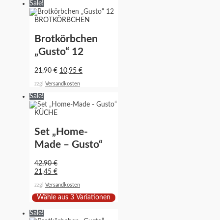
Sale!
BROTKÖRBCHEN
Brotkörbchen
„Gusto“ 12
21,90
€
10,95
€
zzgl
Versandkosten
Sale!
KÜCHE
Set „Home-
Made – Gusto“
42,90
€
21,45
€
zzgl
Versandkosten
Wähle aus 3 Variationen
Sale!