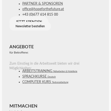
PARTNER & SPONSOREN
office@hopeforthefuture.at
+43 (0)677 614 815 00
JETZT SPENDEN
Newsletter bestellen
ANGEBOTE
für Betroffene:
Zum Einstieg in die Arbeitswelt bieten wir drei
Möglichkeiten:
ARBEITSTRAINING
Näharbeiten & Hotellerie
SPRACHKURSE
Deutsch
COMPUTER KURS
Textverarbeitung
MITMACHEN