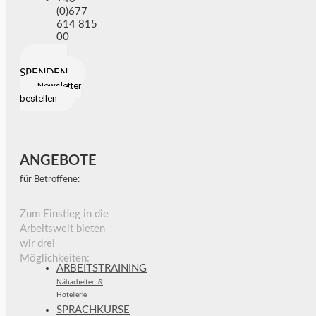
(0)677
614 815
00
JETZT
SPENDEN
Newsletter
bestellen
ANGEBOTE
für Betroffene:
Zum Einstieg in die
Arbeitswelt bieten
wir drei
Möglichkeiten:
ARBEITSTRAINING
Näharbeiten &
Hotellerie
SPRACHKURSE