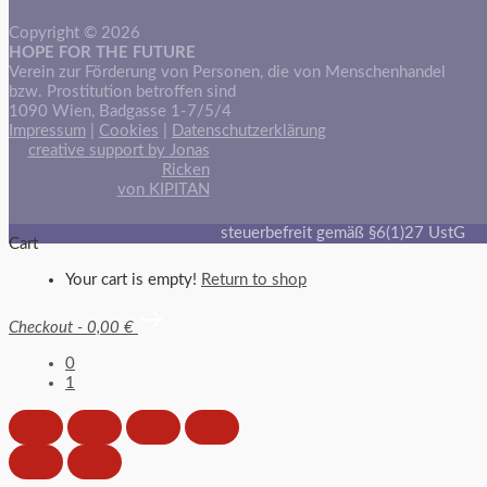
Copyright © 2026
HOPE FOR THE FUTURE
Verein zur Förderung von Personen, die von Menschenhandel
bzw. Prostitution betroffen sind
1090 Wien, Badgasse 1-7/5/4
Impressum
|
Cookies
|
Datenschutzerklärung
creative support by Jonas
Ricken
von KIPITAN
steuerbefreit gemäß §6(1)27 UstG
Cart
Your cart is empty!
Return to shop
Checkout
-
0,00 €
0
1