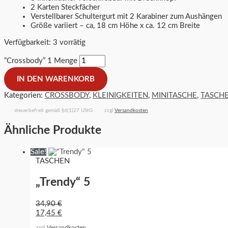
2 Karten Steckfächer
Verstellbarer Schultergurt mit 2 Karabiner zum Aushängen
Größe variiert – ca, 18 cm Höhe x ca. 12 cm Breite
Verfügbarkeit:
3 vorrätig
“Crossbody” 1 Menge
IN DEN WARENKORB
Kategorien:
CROSSBODY
,
KLEINIGKEITEN
,
MINITASCHE
,
TASCH
steuerbefreit gemäß §6(1)27 UStG
zzgl
Versandkosten
Ähnliche Produkte
Sale!
TASCHEN
„Trendy“ 5
34,90
€
17,45
€
zzgl
Versandkosten