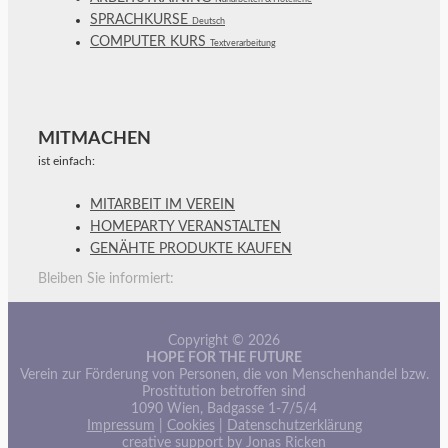
SPRACHKURSE
Deutsch
COMPUTER KURS
Textverarbeitung
MITMACHEN
ist einfach:
MITARBEIT IM VEREIN
HOMEPARTY VERANSTALTEN
GENÄHTE PRODUKTE KAUFEN
Bleiben Sie informiert:
Copyright © 2026
HOPE FOR THE FUTURE
Verein zur Förderung von Personen, die von Menschenhandel bzw.
Prostitution betroffen sind
1090 Wien, Badgasse 1-7/5/4
Impressum
|
Cookies
|
Datenschutzerklärung
creative support by Jonas Ricken