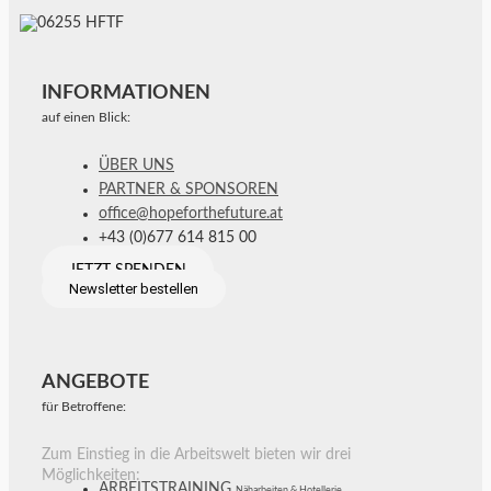
INFORMATIONEN
auf einen Blick:
ÜBER UNS
PARTNER & SPONSOREN
office@hopeforthefuture.at
+43 (0)677 614 815 00
JETZT SPENDEN
Newsletter bestellen
ANGEBOTE
für Betroffene:
Zum Einstieg in die Arbeitswelt bieten wir drei
Möglichkeiten:
ARBEITSTRAINING
Näharbeiten & Hotellerie