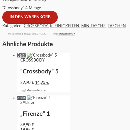
“Crossbody” 4 Menge
IN DEN WARENKORB
Kategorien:
CROSSBODY
,
KLEINIGKEITEN
,
MINITASCHE
,
TASCHEN
steuerbefreit gemäß §6(1)27 UStG
zzgl
Versandkosten
Ähnliche Produkte
Sale!
CROSSBODY
“Crossbody” 5
29,90
€
14,95
€
zzgl
Versandkosten
Sale!
SALE %
„Firenze“ 1
39,90
€