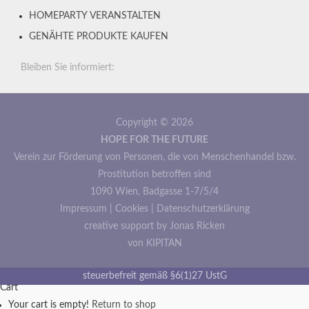
HOMEPARTY VERANSTALTEN
GENÄHTE PRODUKTE KAUFEN
Bleiben Sie informiert:
Copyright © 2026
HOPE FOR THE FUTURE
Verein zur Förderung von Personen, die von Menschenhandel bzw.
Prostitution betroffen sind
1090 Wien, Badgasse 1-7/5/4
Impressum
|
Cookies
|
Datenschutzerklärung
creative support by Jonas Ricken
von KIPITAN
steuerbefreit gemäß §6(1)27 UstG
Cart
Your cart is empty!
Return to shop