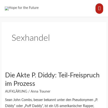
Zum
HA
Inhalt
springen
Sexhandel
Die
Akte
Die Akte P. Diddy: Teil-Freispruch
P.
Diddy:
im Prozess
Teil-
AUFKLÄRUNG
/
Anna Trauner
Freispruch
im
Sean John Combs, besser bekannt unter den Pseudonymen „P.
Prozess
Diddy“ oder „Puff Daddy“, ist ein US-amerikanischer Rapper,