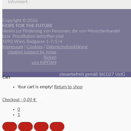
informiert:
Copyright © 2026
HOPE FOR THE FUTURE
Verein zur Förderung von Personen, die von Menschenhandel
bzw. Prostitution betroffen sind
1090 Wien, Badgasse 1-7/5/4
Impressum
|
Cookies
|
Datenschutzerklärung
creative support by Jonas
Ricken
von KIPITAN
steuerbefreit gemäß §6(1)27 UstG
Cart
Your cart is empty!
Return to shop
Checkout
-
0,00 €
0
1