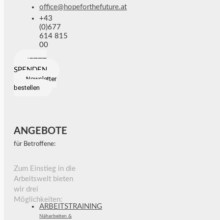
office@hopeforthefuture.at
+43
(0)677
614 815
00
JETZT
SPENDEN
Newsletter
bestellen
ANGEBOTE
für Betroffene:
Zum Einstieg in die
Arbeitswelt bieten
wir drei
Möglichkeiten:
ARBEITSTRAINING
Näharbeiten &