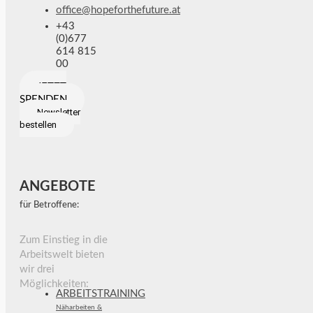
office@hopeforthefuture.at
+43
(0)677
614 815
00
JETZT
SPENDEN
Newsletter
bestellen
ANGEBOTE
für Betroffene:
Zum Einstieg in die
Arbeitswelt bieten
wir drei
Möglichkeiten:
ARBEITSTRAINING
Näharbeiten &