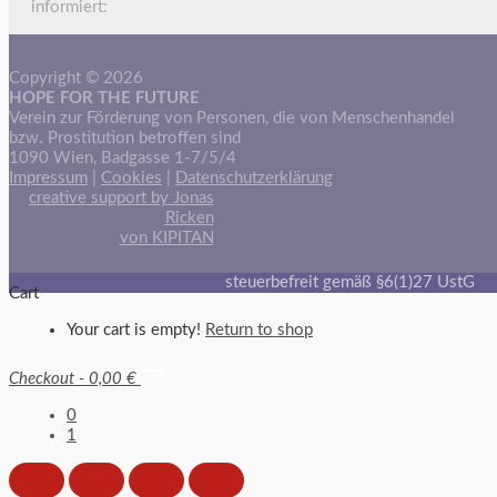
informiert:
Copyright © 2026
HOPE FOR THE FUTURE
Verein zur Förderung von Personen, die von Menschenhandel
bzw. Prostitution betroffen sind
1090 Wien, Badgasse 1-7/5/4
Impressum
|
Cookies
|
Datenschutzerklärung
creative support by Jonas
Ricken
von KIPITAN
steuerbefreit gemäß §6(1)27 UstG
Cart
Your cart is empty!
Return to shop
Checkout
-
0,00 €
0
1