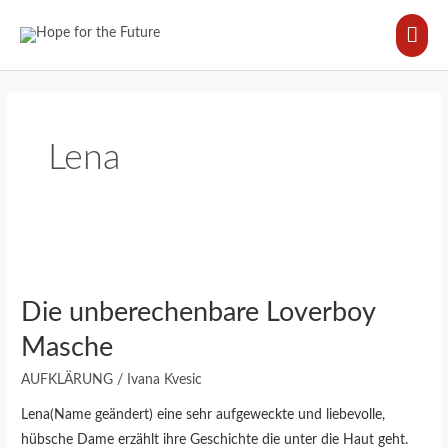
Zum
HA
Inhalt
springen
Lena
Die
unberechenbare
Die unberechenbare Loverboy
Loverboy
Masche
Masche
AUFKLÄRUNG
/
Ivana Kvesic
Lena(Name geändert) eine sehr aufgeweckte und liebevolle,
hübsche Dame erzählt ihre Geschichte die unter die Haut geht.