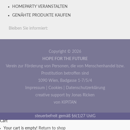
HOMEPARTY VERANSTALTEN
GENÄHTE PRODUKTE KAUFEN
Bleiben Sie informiert:
Copyright © 2026
HOPE FOR THE FUTURE
Verein zur Förderung von Personen, die von Menschenhandel bzw.
Prostitution betroffen sind
1090 Wien, Badgasse 1-7/5/4
Impressum
|
Cookies
|
Datenschutzerklärung
creative support by Jonas Ricken
von KIPITAN
steuerbefreit gemäß §6(1)27 UstG
Cart
Your cart is empty!
Return to shop