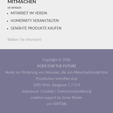
MITMACHEN
ist einfach:
MITARBEIT IM VEREIN
HOMEPARTY VERANSTALTEN
GENÄHTE PRODUKTE KAUFEN
Bleiben Sie informiert:
Copyright © 2026
HOPE FOR THE FUTURE
Verein zur Förderung von Personen, die von Menschenhandel bzw.
Prostitution betroffen sind
1090 Wien, Badgasse 1-7/5/4
Impressum
|
Cookies
|
Datenschutzerklärung
creative support by Jonas Ricken
von KIPITAN