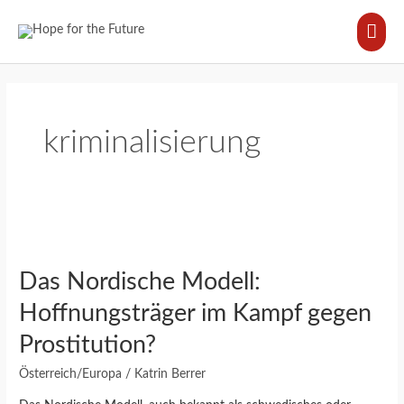
Zum
HA
Inhalt
springen
kriminalisierung
Das
Nordische
Das Nordische Modell:
Modell:
Hoffnungsträger
Hoffnungsträger im Kampf gegen
im
Prostitution?
Kampf
gegen
Österreich/Europa
/
Katrin Berrer
Prostitution?