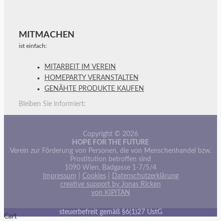
MITMACHEN
ist einfach:
MITARBEIT IM VEREIN
HOMEPARTY VERANSTALTEN
GENÄHTE PRODUKTE KAUFEN
Bleiben Sie informiert:
Copyright © 2026
HOPE FOR THE FUTURE
Verein zur Förderung von Personen, die von Menschenhandel bzw.
Prostitution betroffen sind
1090 Wien, Badgasse 1-7/5/4
Impressum
|
Cookies
|
Datenschutzerklärung
creative support by Jonas Ricken
von KIPITAN
steuerbefreit gemäß §6(1)27 UstG
Cart