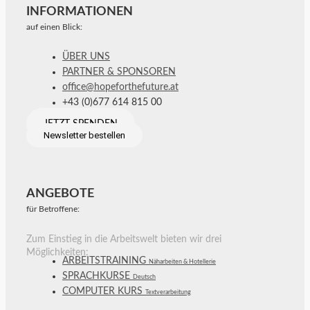
INFORMATIONEN
auf einen Blick:
ÜBER UNS
PARTNER & SPONSOREN
office@hopeforthefuture.at
+43 (0)677 614 815 00
JETZT SPENDEN
Newsletter bestellen
ANGEBOTE
für Betroffene:
Zum Einstieg in die Arbeitswelt bieten wir drei
Möglichkeiten:
ARBEITSTRAINING
Näharbeiten & Hotellerie
SPRACHKURSE
Deutsch
COMPUTER KURS
Textverarbeitung