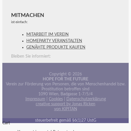
MITMACHEN
ist einfach:
MITARBEIT IM VEREIN
HOMEPARTY VERANSTALTEN
GENÄHTE PRODUKTE KAUFEN
Bleiben Sie informiert:
Copyright © 2026
HOPE FOR THE FUTURE
Verein zur Förderung von Personen, die von Menschenhandel bzw.
Prostitution betroffen sind
1090 Wien, Badgasse 1-7/5/4
Impressum
|
Cookies
|
Datenschutzerklärung
creative support by Jonas Ricken
von KIPITAN
steuerbefreit gemäß §6(1)27 UstG
Cart