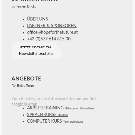
auf einen Blick:
ÜBER UNS
PARTNER & SPONSOREN
office@hopeforthefuture.at
+43 (0)677 614 815 00
JETZT SPENDEN
Newsletter bestellen
ANGEBOTE
für Betroffene:
Zum Einstieg in die Arbeitswelt bieten wir drei
Möglichkeiten:
ARBEITSTRAINING
Näharbeiten & Hotellerie
SPRACHKURSE
Deutsch
COMPUTER KURS
Textverarbeitung