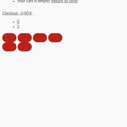
Your cart is empty!
Return to shop
Checkout
-
0,00 €
0
1