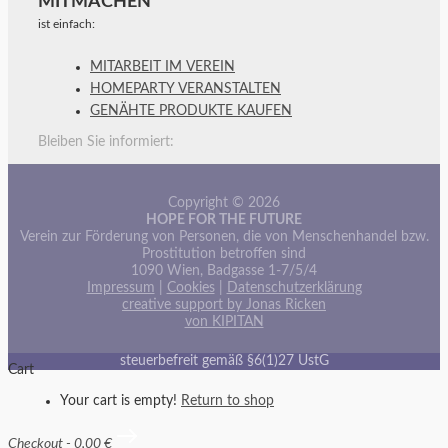
MITMACHEN
ist einfach:
MITARBEIT IM VEREIN
HOMEPARTY VERANSTALTEN
GENÄHTE PRODUKTE KAUFEN
Bleiben Sie informiert:
Copyright © 2026
HOPE FOR THE FUTURE
Verein zur Förderung von Personen, die von Menschenhandel bzw.
Prostitution betroffen sind
1090 Wien, Badgasse 1-7/5/4
Impressum
|
Cookies
|
Datenschutzerklärung
creative support by Jonas Ricken
von KIPITAN
steuerbefreit gemäß §6(1)27 UstG
Cart
Your cart is empty!
Return to shop
Checkout
-
0,00 €