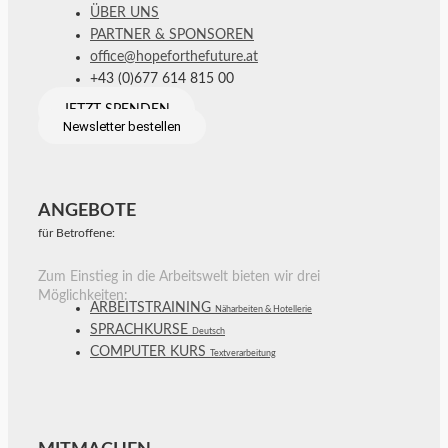
ÜBER UNS
PARTNER & SPONSOREN
office@hopeforthefuture.at
+43 (0)677 614 815 00
JETZT SPENDEN
Newsletter bestellen
ANGEBOTE
für Betroffene:
Zum Einstieg in die Arbeitswelt bieten wir drei
Möglichkeiten:
ARBEITSTRAINING
Näharbeiten & Hotellerie
SPRACHKURSE
Deutsch
COMPUTER KURS
Textverarbeitung