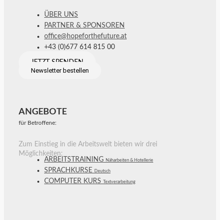
ÜBER UNS
PARTNER & SPONSOREN
office@hopeforthefuture.at
+43 (0)677 614 815 00
JETZT SPENDEN
Newsletter bestellen
ANGEBOTE
für Betroffene:
Zum Einstieg in die Arbeitswelt bieten wir drei
Möglichkeiten:
ARBEITSTRAINING
Näharbeiten & Hotellerie
SPRACHKURSE
Deutsch
COMPUTER KURS
Textverarbeitung