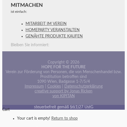
MITMACHEN
ist einfach:
MITARBEIT IM VEREIN
HOMEPARTY VERANSTALTEN
GENÄHTE PRODUKTE KAUFEN
Bleiben Sie informiert:
Copyright © 2026
HOPE FOR THE FUTURE
Verein zur Förderung von Personen, die von Menschenhandel bzw.
Prostitution betroffen sind
1090 Wien, Badgasse 1-7/5/4
Impressum
|
Cookies
|
Datenschutzerklärung
creative support by Jonas Ricken
von KIPITAN
steuerbefreit gemäß §6(1)27 UstG
Cart
Your cart is empty!
Return to shop