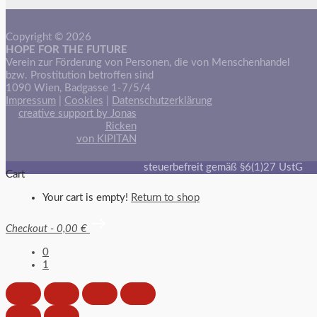
Copyright © 2026
HOPE FOR THE FUTURE
Verein zur Förderung von Personen, die von Menschenhandel
bzw. Prostitution betroffen sind
1090 Wien, Badgasse 1-7/5/4
Impressum
|
Cookies
|
Datenschutzerklärung
creative support by Jonas
Ricken
von KIPITAN
steuerbefreit gemäß §6(1)27 UstG
Cart
Your cart is empty!
Return to shop
Checkout
-
0,00 €
0
1