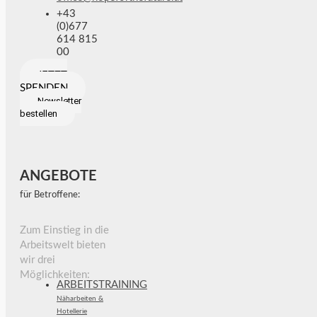
+43
(0)677
614 815
00
JETZT
SPENDEN
Newsletter
bestellen
ANGEBOTE
für Betroffene:
Zum Einstieg in die
Arbeitswelt bieten
wir drei
Möglichkeiten:
ARBEITSTRAINING
Näharbeiten &
Hotellerie