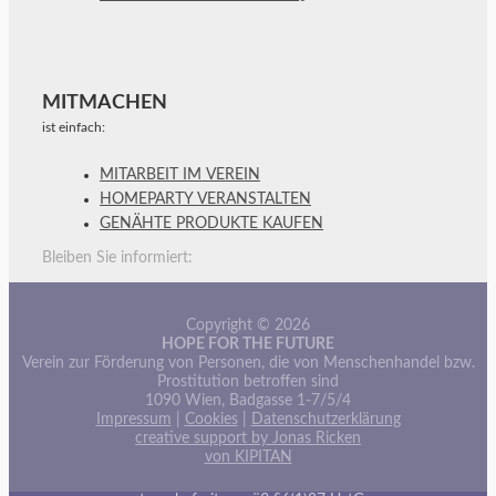
MITMACHEN
ist einfach:
MITARBEIT IM VEREIN
HOMEPARTY VERANSTALTEN
GENÄHTE PRODUKTE KAUFEN
Bleiben Sie informiert:
Copyright © 2026
HOPE FOR THE FUTURE
Verein zur Förderung von Personen, die von Menschenhandel bzw.
Prostitution betroffen sind
1090 Wien, Badgasse 1-7/5/4
Impressum
|
Cookies
|
Datenschutzerklärung
creative support by Jonas Ricken
von KIPITAN