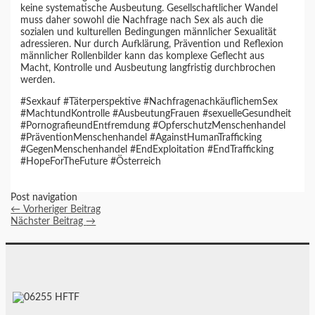
keine systematische Ausbeutung. Gesellschaftlicher Wandel
muss daher sowohl die Nachfrage nach Sex als auch die
sozialen und kulturellen Bedingungen männlicher Sexualität
adressieren. Nur durch Aufklärung, Prävention und Reflexion
männlicher Rollenbilder kann das komplexe Geflecht aus
Macht, Kontrolle und Ausbeutung langfristig durchbrochen
werden.
#Sexkauf #Täterperspektive #NachfragenachkäuflichemSex
#MachtundKontrolle #AusbeutungFrauen #sexuelleGesundheit
#PornografieundEntfremdung #OpferschutzMenschenhandel
#PräventionMenschenhandel #AgainstHumanTrafficking
#GegenMenschenhandel #EndExploitation #EndTrafficking
#HopeForTheFuture #Österreich
Post navigation
←
Vorheriger Beitrag
Nächster Beitrag
→