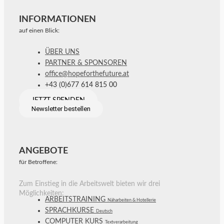
INFORMATIONEN
auf einen Blick:
ÜBER UNS
PARTNER & SPONSOREN
office@hopeforthefuture.at
+43 (0)677 614 815 00
JETZT SPENDEN
Newsletter bestellen
ANGEBOTE
für Betroffene:
Zum Einstieg in die Arbeitswelt bieten wir drei
Möglichkeiten:
ARBEITSTRAINING
Näharbeiten & Hotellerie
SPRACHKURSE
Deutsch
COMPUTER KURS
Textverarbeitung