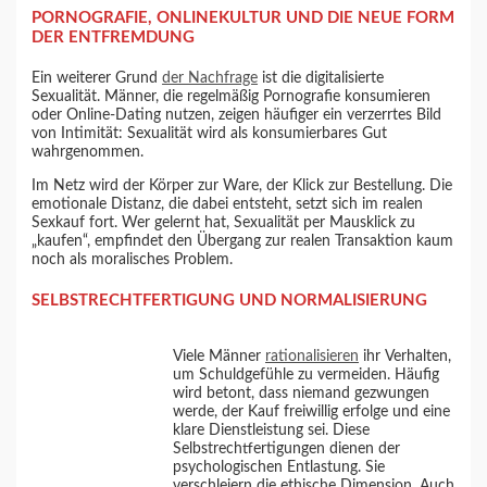
PORNOGRAFIE, ONLINEKULTUR UND DIE NEUE FORM
DER ENTFREMDUNG
Ein weiterer Grund
der Nachfrage
ist die digitalisierte
Sexualität. Männer, die regelmäßig Pornografie konsumieren
oder Online-Dating nutzen, zeigen häufiger ein verzerrtes Bild
von Intimität: Sexualität wird als konsumierbares Gut
wahrgenommen.
Im Netz wird der Körper zur Ware, der Klick zur Bestellung. Die
emotionale Distanz, die dabei entsteht, setzt sich im realen
Sexkauf fort. Wer gelernt hat, Sexualität per Mausklick zu
„kaufen“, empfindet den Übergang zur realen Transaktion kaum
noch als moralisches Problem.
SELBSTRECHTFERTIGUNG UND NORMALISIERUNG
Viele Männer
rationalisieren
ihr Verhalten,
um Schuldgefühle zu vermeiden. Häufig
wird betont, dass niemand gezwungen
werde, der Kauf freiwillig erfolge und eine
klare Dienstleistung sei. Diese
Selbstrechtfertigungen dienen der
psychologischen Entlastung. Sie
verschleiern die ethische Dimension. Auch