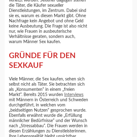
verletzt werden. Seltener dagegen stehen
die Täter, die Käufer sexueller
Dienstleistungen, im Zentrum. Dabei sind
sie es, warum es diesen Markt gibt. Ohne
Nachfrage kein Angebot und ohne Geld
keine Ausbeutung. Die Frage ist also nicht
nur, wie Frauen in ausbeuterische
Verhältnisse geraten, sondern auch,
warum Männer Sex kaufen.
GRÜNDE FÜR DEN
SEXKAUF
Viele Männer, die Sex kaufen, sehen sich
selbst nicht als Täter. Sie betrachten sich
als „Konsumenten“ in einem „freien
Markt“. Bereits 2015 wurden
Interviews
mit Männern in Österreich und Schweden
durchgeführt, in welchen vom
„beidseitigen Nutzen“ gesprochen wurde.
Ebenfalls erwähnt wurde die „Erfüllung
männlicher Bedürfnisse“ und der Wunsch
nach „Stressabbau“. Die Frauen werden in
diesen Erzählungen zu Dienstleisterinnen.
Ihre Lebensrealität bleibt unsichtbar.