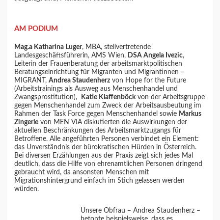
AM PODIUM
Mag.a Katharina Luger
, MBA, stellvertretende
Landesgeschäftsführerin, AMS Wien,
DSA Angela Ivezic
,
Leiterin der Frauenberatung der arbeitsmarktpolitischen
Beratungseinrichtung für Migranten und Migrantinnen –
MIGRANT,
Andrea Staudenherz
von Hope for the Future
(Arbeitstrainings als Ausweg aus Menschenhandel und
Zwangsprostitution),
Katie Klaffenböck
von der Arbeitsgruppe
gegen Menschenhandel zum Zweck der Arbeitsausbeutung im
Rahmen der Task Force gegen Menschenhandel sowie
Markus
Zingerle
von MEN VIA diskutierten die Auswirkungen der
aktuellen Beschränkungen des Arbeitsmarktzugangs für
Betroffene. Alle angeführten Personen verbindet ein Element:
das Unverständnis der bürokratischen Hürden in Österreich.
Bei diversen Erzählungen aus der Praxis zeigt sich jedes Mal
deutlich, dass die Hilfe von ehrenamtlichen Personen dringend
gebraucht wird, da ansonsten Menschen mit
Migrationshintergrund einfach im Stich gelassen werden
würden.
Unsere Obfrau – Andrea Staudenherz –
betonte beispielsweise, dass es