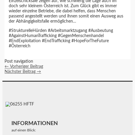
Einzelschicksale zeigen auf, wie schwierig die Lage auch im
doch sehr kleinem Österreich ist. Zum Glück gibt es immer
wieder einzelne Betriebe, die dabei helfen, dass Menschen
passend angestellt werden und ihnen somit einen Ausweg aus
der Abhängigkeitsfalle ermöglichen…
#StrukturelleHürden #Arbeitsmarktzugang #Ausbeutung
#AgainstHumanTrafficking #GegenMenschenhandel
#EndExploitation #EndTrafficking #HopeForTheFuture
#Österreich
Post navigation
←
Vorheriger Beitrag
Nächster Beitrag
→
INFORMATIONEN
auf einen Blick: