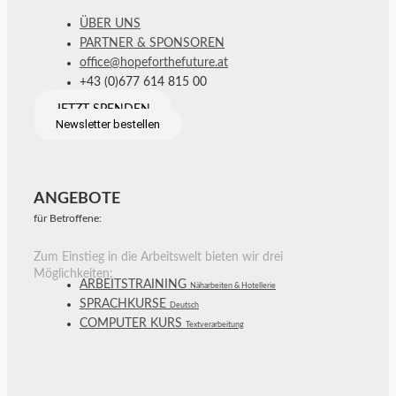
ÜBER UNS
PARTNER & SPONSOREN
office@hopeforthefuture.at
+43 (0)677 614 815 00
JETZT SPENDEN
Newsletter bestellen
ANGEBOTE
für Betroffene:
Zum Einstieg in die Arbeitswelt bieten wir drei
Möglichkeiten:
ARBEITSTRAINING
Näharbeiten & Hotellerie
SPRACHKURSE
Deutsch
COMPUTER KURS
Textverarbeitung