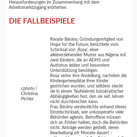
Herausforderungen im Zusammenhang mit dem
Arbeitsmarktzugang erörterten.
DIE FALLBEISPIEL
E
Renate Bárány, Gründungsmitglied von
Hope for the Future, berichtete vom
Schicksal von ‚Rosa‘, einer
alleinerziehenden Mutter aus Nigeria mit
zwei Kindern, die an ADHS und
Autismus leiden und besondere
Unterstützung benötigen.
Rosa verlor ihre Anstellung, nachdem die
Kindergartenplätze ihrer Kinder
gestrichen wurden, und seitdem steckt
cphoto |
sie in einem Teufelskreis bürokratischer
Christina
Abhängigkeiten fest, den sie seit Jahren
Pichler
nicht durchbrechen kann.
Frau Bárány verdeutlichte anhand dieses
Einzelschicksals, wie unkooperativ viele
Behörden agieren. Betroffene müssen
sich an Fristen halten, doch die Behörden
nicht. Anträge werden gestellt, deren
Bearbeitung oft Monate dauert –