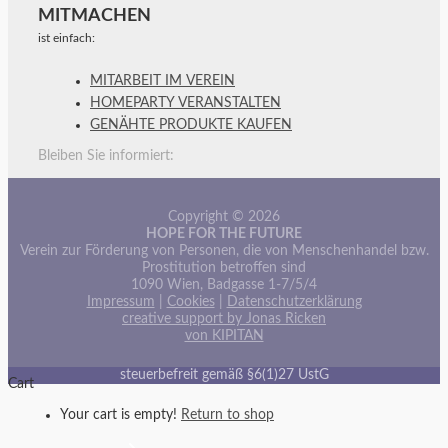
MITMACHEN
ist einfach:
MITARBEIT IM VEREIN
HOMEPARTY VERANSTALTEN
GENÄHTE PRODUKTE KAUFEN
Bleiben Sie informiert:
Copyright © 2026
HOPE FOR THE FUTURE
Verein zur Förderung von Personen, die von Menschenhandel bzw.
Prostitution betroffen sind
1090 Wien, Badgasse 1-7/5/4
Impressum
|
Cookies
|
Datenschutzerklärung
creative support by Jonas Ricken
von KIPITAN
steuerbefreit gemäß §6(1)27 UstG
Cart
Your cart is empty!
Return to shop