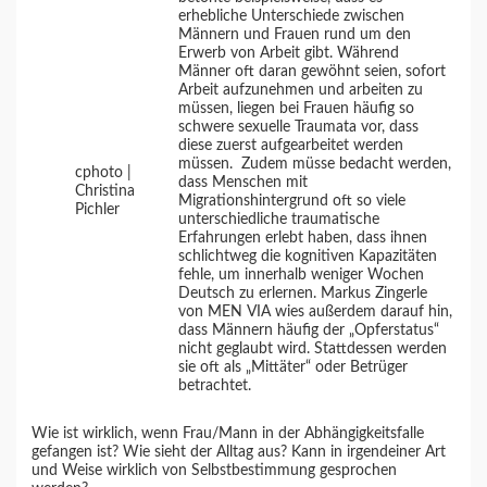
erhebliche Unterschiede zwischen
Männern und Frauen rund um den
Erwerb von Arbeit gibt. Während
Männer oft daran gewöhnt seien, sofort
Arbeit aufzunehmen und arbeiten zu
müssen, liegen bei Frauen häufig so
schwere sexuelle Traumata vor, dass
diese zuerst aufgearbeitet werden
müssen. Zudem müsse bedacht werden,
cphoto |
dass Menschen mit
Christina
Migrationshintergrund oft so viele
Pichler
unterschiedliche traumatische
Erfahrungen erlebt haben, dass ihnen
schlichtweg die kognitiven Kapazitäten
fehle, um innerhalb weniger Wochen
Deutsch zu erlernen. Markus Zingerle
von MEN VIA wies außerdem darauf hin,
dass Männern häufig der „Opferstatus“
nicht geglaubt wird. Stattdessen werden
sie oft als „Mittäter“ oder Betrüger
betrachtet.
Wie ist wirklich, wenn Frau/Mann in der Abhängigkeitsfalle
gefangen ist? Wie sieht der Alltag aus? Kann in irgendeiner Art
und Weise wirklich von Selbstbestimmung gesprochen