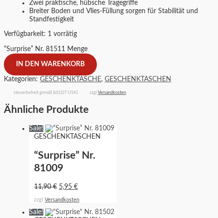
Zwei praktische, hübsche Tragegriffe
Breiter Boden und Vlies-Füllung sorgen für Stabilität und
Standfestigkeit
Verfügbarkeit:
1 vorrätig
“Surprise” Nr. 81511 Menge
IN DEN WARENKORB
Kategorien:
GESCHENKTASCHE
,
GESCHENKTASCHEN
steuerbefreit gemäß §6(1)27 UStG
zzgl
Versandkosten
Ähnliche Produkte
Sale!
GESCHENKTASCHEN
“Surprise” Nr.
81009
11,90
€
5,95
€
zzgl
Versandkosten
Sale!