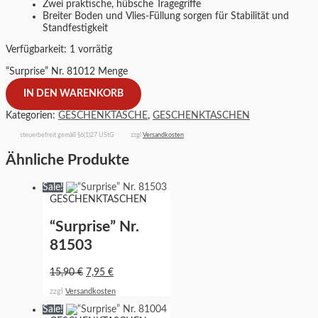
Zwei praktische, hübsche Tragegriffe
Breiter Boden und Vlies-Füllung sorgen für Stabilität und
Standfestigkeit
Verfügbarkeit:
1 vorrätig
“Surprise” Nr. 81012 Menge
IN DEN WARENKORB
Kategorien:
GESCHENKTASCHE
,
GESCHENKTASCHEN
steuerbefreit gemäß §6(1)27 UStG
zzgl
Versandkosten
Ähnliche Produkte
Sale!
GESCHENKTASCHEN
“Surprise” Nr.
81503
15,90
€
7,95
€
zzgl
Versandkosten
Sale!