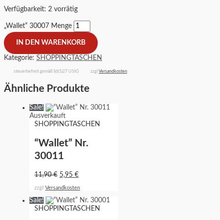
Verfügbarkeit:
2 vorrätig
„Wallet“ 30007 Menge
IN DEN WARENKORB
Kategorie:
SHOPPINGTASCHEN
steuerbefreit gemäß §6(1)27 UStG
zzgl
Versandkosten
Ähnliche Produkte
Sale!
Ausverkauft
SHOPPINGTASCHEN
“Wallet” Nr.
30011
11,90
€
5,95
€
zzgl
Versandkosten
Sale!
SHOPPINGTASCHEN