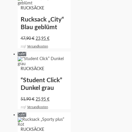
RUCKSÄCKE
Rucksack „City“
Blau geblümt
47,90
€
23,95
€
zzgl
Versandkosten
Sale!
RUCKSÄCKE
“Student Click”
Dunkel grau
51,90
€
25,95
€
zzgl
Versandkosten
Sale!
RUCKSÄCKE