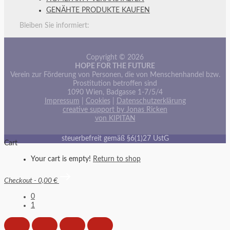
GENÄHTE PRODUKTE KAUFEN
Bleiben Sie informiert:
Copyright © 2026
HOPE FOR THE FUTURE
Verein zur Förderung von Personen, die von Menschenhandel bzw.
Prostitution betroffen sind
1090 Wien, Badgasse 1-7/5/4
Impressum
|
Cookies
|
Datenschutzerklärung
creative support by Jonas Ricken
von KIPITAN
steuerbefreit gemäß §6(1)27 UstG
Cart
Your cart is empty!
Return to shop
Checkout
-
0,00 €
0
1