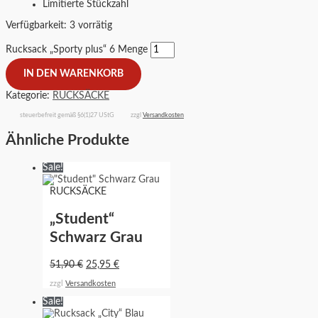
Limitierte Stückzahl
Verfügbarkeit:
3 vorrätig
Rucksack „Sporty plus“ 6 Menge
IN DEN WARENKORB
Kategorie:
RUCKSÄCKE
steuerbefreit gemäß §6(1)27 UStG
zzgl
Versandkosten
Ähnliche Produkte
Sale!
RUCKSÄCKE
„Student“
Schwarz Grau
51,90
€
25,95
€
zzgl
Versandkosten
Sale!