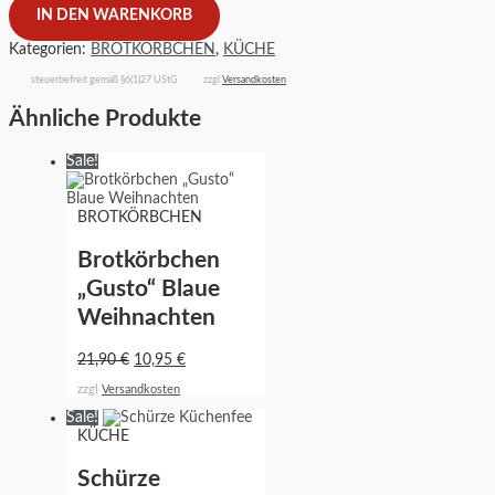
IN DEN WARENKORB
Kategorien:
BROTKÖRBCHEN
,
KÜCHE
steuerbefreit gemäß §6(1)27 UStG
zzgl
Versandkosten
Ähnliche Produkte
Sale!
BROTKÖRBCHEN
Brotkörbchen
„Gusto“ Blaue
Weihnachten
21,90
€
10,95
€
zzgl
Versandkosten
Sale!
KÜCHE
Schürze