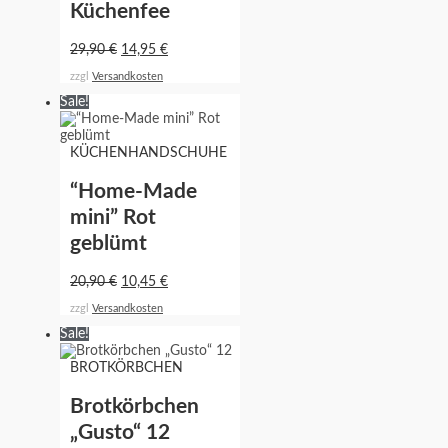
Küchenfee
29,90
€
14,95
€
zzgl
Versandkosten
Sale!
KÜCHENHANDSCHUHE
“Home-Made
mini” Rot
geblümt
20,90
€
10,45
€
zzgl
Versandkosten
Sale!
BROTKÖRBCHEN
Brotkörbchen
„Gusto“ 12