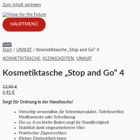
Zum Inhalt springen
HAUPTMENÜ
Sale!
Start
/
UNIKAT
/ Kosmetiktasche „Stop and Go“ 4
KOSMETIKTASCHE
,
KLEINIGKEITEN
,
UNIKAT
Kosmetiktasche „Stop and Go“ 4
12,90
€
6,45
€
Sorgt für Ordnung in der Handtasche!
Vielseitig verwendbar, für Schminkprodukte, Toiletteartikel,
Medikamente oder Schreibzeug
Der ca. 6 cm breite Boden sorgt für Standfestigkeit
Stabilität dank eingearbeitetem Vlies
Praktischer Zippverschluss
Kleines Einsteckfach innen