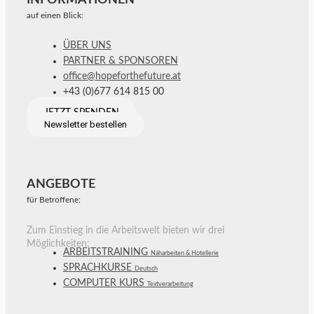
auf einen Blick:
ÜBER UNS
PARTNER & SPONSOREN
office@hopeforthefuture.at
+43 (0)677 614 815 00
JETZT SPENDEN
Newsletter bestellen
ANGEBOTE
für Betroffene:
Zum Einstieg in die Arbeitswelt bieten wir drei
Möglichkeiten:
ARBEITSTRAINING
Näharbeiten & Hotellerie
SPRACHKURSE
Deutsch
COMPUTER KURS
Textverarbeitung