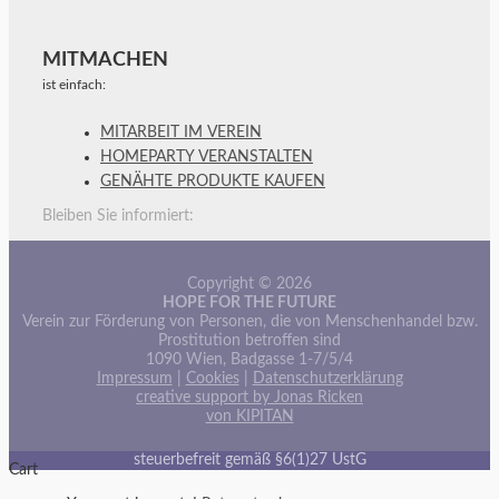
MITMACHEN
ist einfach:
MITARBEIT IM VEREIN
HOMEPARTY VERANSTALTEN
GENÄHTE PRODUKTE KAUFEN
Bleiben Sie informiert:
Copyright © 2026
HOPE FOR THE FUTURE
Verein zur Förderung von Personen, die von Menschenhandel bzw.
Prostitution betroffen sind
1090 Wien, Badgasse 1-7/5/4
Impressum
|
Cookies
|
Datenschutzerklärung
creative support by Jonas Ricken
von KIPITAN
steuerbefreit gemäß §6(1)27 UstG
Cart