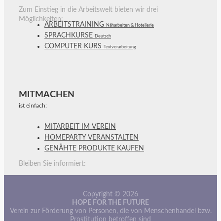
Zum Einstieg in die Arbeitswelt bieten wir drei
Möglichkeiten:
ARBEITSTRAINING
Näharbeiten & Hotellerie
SPRACHKURSE
Deutsch
COMPUTER KURS
Textverarbeitung
MITMACHEN
ist einfach:
MITARBEIT IM VEREIN
HOMEPARTY VERANSTALTEN
GENÄHTE PRODUKTE KAUFEN
Bleiben Sie informiert:
Copyright © 2026
HOPE FOR THE FUTURE
Verein zur Förderung von Personen, die von Menschenhandel bzw.
Prostitution betroffen sind