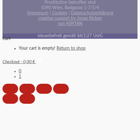
Prostitution betroffen sind
1090 Wien, Badgasse 1-7/5/4
Impressum
|
Cookies
|
Datenschutzerklärung
creative support by Jonas Ricken
von KIPITAN
steuerbefreit gemäß §6(1)27 UstG
Cart
Your cart is empty!
Return to shop
Checkout
-
0,00 €
0
1