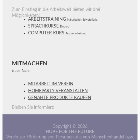
Zum Einstieg in die Arbeitswelt bieten wir drei
Möglichkeiten:
ARBEITSTRAINING
Näharbeiten & Hotellerie
SPRACHKURSE
Deutsch
COMPUTER KURS
Textverarbeitung
MITMACHEN
ist einfach:
MITARBEIT IM VEREIN
HOMEPARTY VERANSTALTEN
GENÄHTE PRODUKTE KAUFEN
Bleiben Sie informiert:
Copyright © 2026
HOPE FOR THE FUTURE
Verein zur Förderung von Personen, die von Menschenhandel bzw.