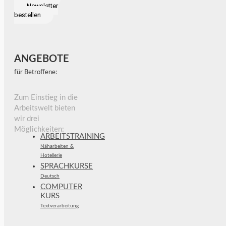
Newsletter
bestellen
ANGEBOTE
für Betroffene:
Zum Einstieg in die
Arbeitswelt bieten
wir drei
Möglichkeiten:
ARBEITSTRAINING
Näharbeiten &
Hotellerie
SPRACHKURSE
Deutsch
COMPUTER
KURS
Textverarbeitung