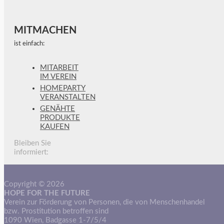
MITMACHEN
ist einfach:
MITARBEIT
IM VEREIN
HOMEPARTY
VERANSTALTEN
GENÄHTE
PRODUKTE
KAUFEN
Bleiben Sie
informiert:
Copyright © 2026
HOPE FOR THE FUTURE
Verein zur Förderung von Personen, die von Menschenhandel
bzw. Prostitution betroffen sind
1090 Wien, Badgasse 1-7/5/4