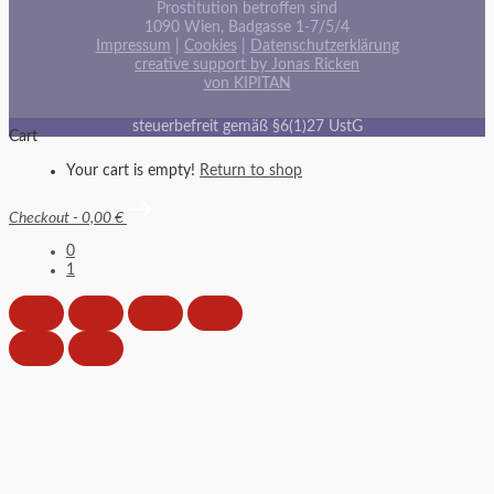
Prostitution betroffen sind
1090 Wien, Badgasse 1-7/5/4
Impressum
|
Cookies
|
Datenschutzerklärung
creative support by Jonas Ricken
von KIPITAN
steuerbefreit gemäß §6(1)27 UstG
Cart
Your cart is empty!
Return to shop
Checkout
-
0,00 €
0
1