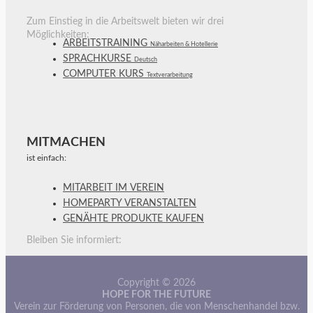
Zum Einstieg in die Arbeitswelt bieten wir drei
Möglichkeiten:
ARBEITSTRAINING
Näharbeiten & Hotellerie
SPRACHKURSE
Deutsch
COMPUTER KURS
Textverarbeitung
MITMACHEN
ist einfach:
MITARBEIT IM VEREIN
HOMEPARTY VERANSTALTEN
GENÄHTE PRODUKTE KAUFEN
Bleiben Sie informiert:
Copyright © 2026
HOPE FOR THE FUTURE
Verein zur Förderung von Personen, die von Menschenhandel bzw.