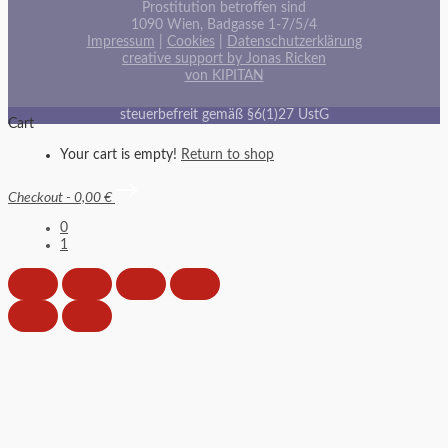
Prostitution betroffen sind
1090 Wien, Badgasse 1-7/5/4
Impressum
|
Cookies
|
Datenschutzerklärung
creative support by Jonas Ricken
von KIPITAN
steuerbefreit gemäß §6(1)27 UstG
Cart
Your cart is empty!
Return to shop
Checkout
-
0,00 €
0
1