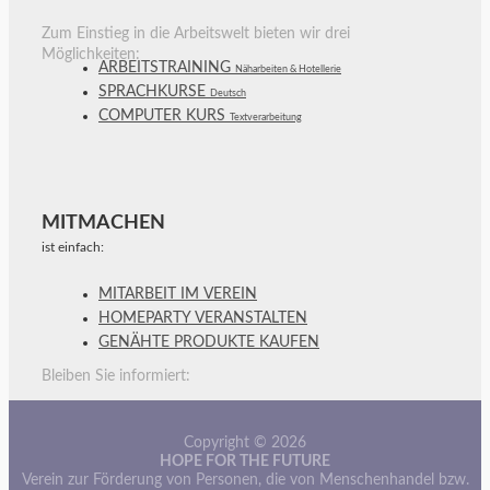
Zum Einstieg in die Arbeitswelt bieten wir drei
Möglichkeiten:
ARBEITSTRAINING
Näharbeiten & Hotellerie
SPRACHKURSE
Deutsch
COMPUTER KURS
Textverarbeitung
MITMACHEN
ist einfach:
MITARBEIT IM VEREIN
HOMEPARTY VERANSTALTEN
GENÄHTE PRODUKTE KAUFEN
Bleiben Sie informiert:
Copyright © 2026
HOPE FOR THE FUTURE
Verein zur Förderung von Personen, die von Menschenhandel bzw.