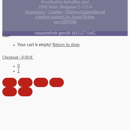
Prostitution betroffen sind
1090 Wien, Badgasse 1-7/5/4
Impressum
|
Cookies
|
Datenschutzerklärung
creative support by Jonas Ricken
von KIPITAN
steuerbefreit gemäß §6(1)27 UstG
Cart
Your cart is empty!
Return to shop
Checkout
-
0,00 €
0
1