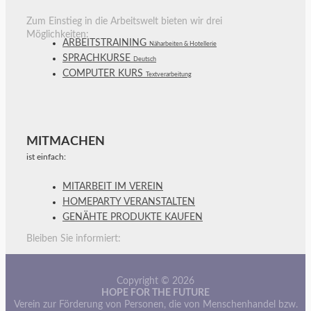
Zum Einstieg in die Arbeitswelt bieten wir drei
Möglichkeiten:
ARBEITSTRAINING
Näharbeiten & Hotellerie
SPRACHKURSE
Deutsch
COMPUTER KURS
Textverarbeitung
MITMACHEN
ist einfach:
MITARBEIT IM VEREIN
HOMEPARTY VERANSTALTEN
GENÄHTE PRODUKTE KAUFEN
Bleiben Sie informiert:
Copyright © 2026
HOPE FOR THE FUTURE
Verein zur Förderung von Personen, die von Menschenhandel bzw.