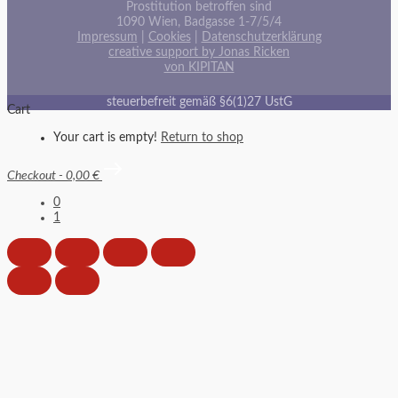
Prostitution betroffen sind
1090 Wien, Badgasse 1-7/5/4
Impressum
|
Cookies
|
Datenschutzerklärung
creative support by Jonas Ricken
von KIPITAN
steuerbefreit gemäß §6(1)27 UstG
Cart
Your cart is empty!
Return to shop
Checkout
-
0,00 €
0
1