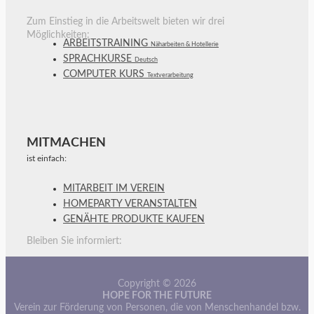
Zum Einstieg in die Arbeitswelt bieten wir drei
Möglichkeiten:
ARBEITSTRAINING
Näharbeiten & Hotellerie
SPRACHKURSE
Deutsch
COMPUTER KURS
Textverarbeitung
MITMACHEN
ist einfach:
MITARBEIT IM VEREIN
HOMEPARTY VERANSTALTEN
GENÄHTE PRODUKTE KAUFEN
Bleiben Sie informiert:
Copyright © 2026
HOPE FOR THE FUTURE
Verein zur Förderung von Personen, die von Menschenhandel bzw.