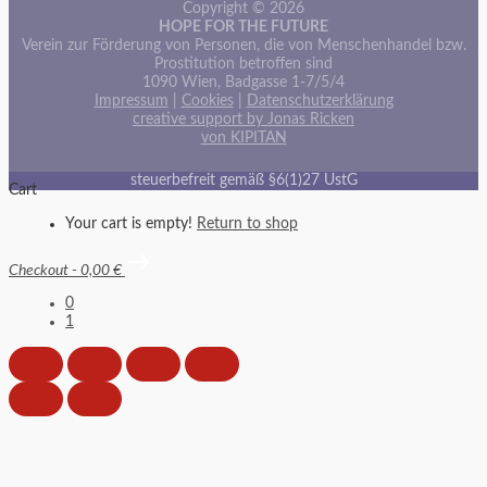
Copyright © 2026
HOPE FOR THE FUTURE
Verein zur Förderung von Personen, die von Menschenhandel bzw.
Prostitution betroffen sind
1090 Wien, Badgasse 1-7/5/4
Impressum
|
Cookies
|
Datenschutzerklärung
creative support by Jonas Ricken
von KIPITAN
steuerbefreit gemäß §6(1)27 UstG
Cart
Your cart is empty!
Return to shop
Checkout
-
0,00 €
0
1