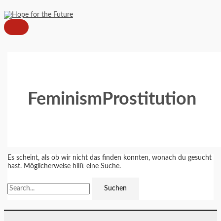
HAUPTMENÜ
Zum
Suchen
Inhalt
nach:
springen
FeminismProstitution
Es scheint, als ob wir nicht das finden konnten, wonach du gesucht
hast. Möglicherweise hilft eine Suche.