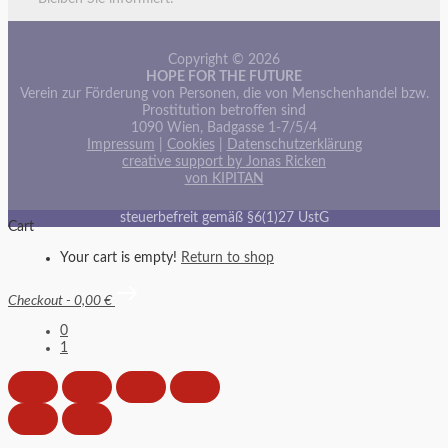
Copyright © 2026
HOPE FOR THE FUTURE
Verein zur Förderung von Personen, die von Menschenhandel bzw.
Prostitution betroffen sind
1090 Wien, Badgasse 1-7/5/4
Impressum
|
Cookies
|
Datenschutzerklärung
creative support by Jonas Ricken
von KIPITAN
steuerbefreit gemäß §6(1)27 UstG
Cart
Your cart is empty!
Return to shop
Checkout
-
0,00 €
0
1