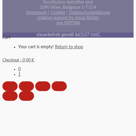
Prostitution betroffen sind
1090 Wien, Badgasse 1-7/5/4
Impressum
|
Cookies
|
Datenschutzerklärung
creative support by Jonas Ricken
von KIPITAN
steuerbefreit gemäß §6(1)27 UstG
Cart
Your cart is empty!
Return to shop
Checkout
-
0,00 €
0
1