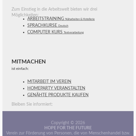
Zum Einstieg in die Arbeitswelt bieten wir drei
Möglichkeiten:
ARBEITSTRAINING
Näharbeiten & Hotellerie
SPRACHKURSE
Deutsch
COMPUTER KURS
Textverarbeitung
MITMACHEN
ist einfach:
MITARBEIT IM VEREIN
HOMEPARTY VERANSTALTEN
GENÄHTE PRODUKTE KAUFEN
Bleiben Sie informiert:
Copyright © 2026
HOPE FOR THE FUTURE
Verein zur Förderung von Personen, die von Menschenhandel bzw.