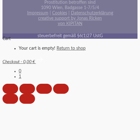
Prostitution betroffen sind
1090 Wien, Badgasse 1-7/5/4
Impressum
|
Cookies
|
Datenschutzerklärung
creative support by Jonas Ricken
von KIPITAN
steuerbefreit gemäß §6(1)27 UstG
Cart
Your cart is empty!
Return to shop
Checkout
-
0,00 €
0
1