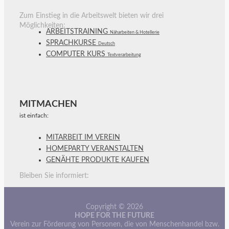
Zum Einstieg in die Arbeitswelt bieten wir drei
Möglichkeiten:
ARBEITSTRAINING
Näharbeiten & Hotellerie
SPRACHKURSE
Deutsch
COMPUTER KURS
Textverarbeitung
MITMACHEN
ist einfach:
MITARBEIT IM VEREIN
HOMEPARTY VERANSTALTEN
GENÄHTE PRODUKTE KAUFEN
Bleiben Sie informiert:
Copyright © 2026
HOPE FOR THE FUTURE
Verein zur Förderung von Personen, die von Menschenhandel bzw.