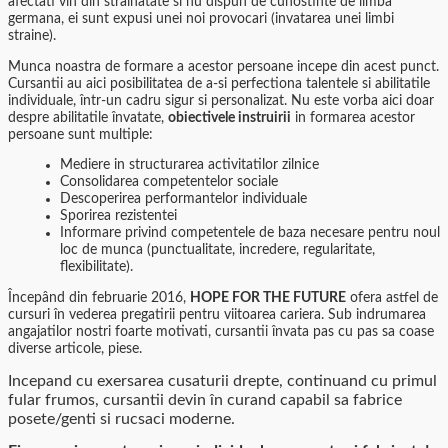
afectati vin din strainatate si nu dispun de cunostinte de limba
germana, ei sunt expusi unei noi provocari (invatarea unei limbi
straine).
Munca noastra de formare a acestor persoane incepe din acest punct.
Cursantii au aici posibilitatea de a-si perfectiona talentele si abilitatile
individuale, într-un cadru sigur si personalizat. Nu este vorba aici doar
despre abilitatile învatate,
obiectivele instruirii
in formarea acestor
persoane sunt multiple:
Mediere in structurarea activitatilor zilnice
Consolidarea competentelor sociale
Descoperirea performantelor individuale
Sporirea rezistentei
Informare privind competentele de baza necesare pentru noul
loc de munca (punctualitate, incredere, regularitate,
flexibilitate).
Începând din februarie 2016,
HOPE FOR THE FUTURE
ofera astfel de
cursuri în vederea pregatirii pentru viitoarea cariera. Sub indrumarea
angajatilor nostri foarte motivati, cursantii învata pas cu pas sa coase
diverse articole, piese.
Incepand cu exersarea cusaturii drepte, continuand cu primul
fular frumos, cursantii devin în curand capabil sa fabrice
posete/genti si rucsaci moderne.