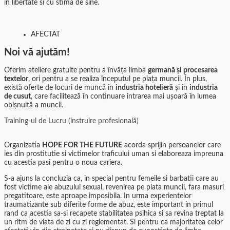
in libertate si cu stima de sine.
AFECTAT
Noi vă ajutăm!
Oferim ateliere gratuite pentru a învăța limba
germană și procesarea
textelor
, ori pentru a se realiza începutul pe piața muncii. În plus,
există oferte de locuri de muncă în
industria hotelieră
și în
industria
de cusut
, care facilitează în continuare intrarea mai ușoară în lumea
obișnuită a muncii.
Training-ul de Lucru (instruire profesională)
Organizatia
HOPE FOR THE FUTURE
acorda sprijin persoanelor care
ies din prostitutie si victimelor traficului uman si elaboreaza impreuna
cu acestia pasi pentru o noua cariera.
S-a ajuns la concluzia ca, in special pentru femeile si barbatii care au
fost victime ale abuzului sexual, revenirea pe piata muncii, fara masuri
pregatitoare, este aproape imposibila. In urma experientelor
traumatizante sub diferite forme de abuz, este important in primul
rand ca acestia sa-si recapete stabilitatea psihica si sa revina treptat la
un ritm de viata de zi cu zi reglementat. Si pentru ca majoritatea celor