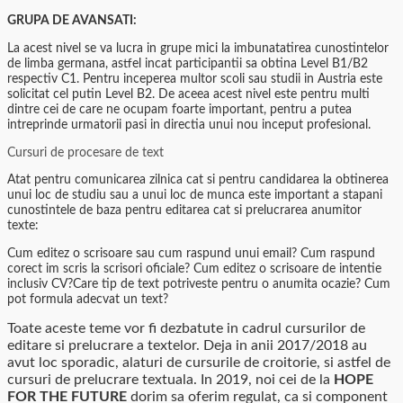
GRUPA DE AVANSATI:
La acest nivel se va lucra in grupe mici la imbunatatirea cunostintelor
de limba germana, astfel incat participantii sa obtina Level B1/B2
respectiv C1. Pentru inceperea multor scoli sau studii in Austria este
solicitat cel putin Level B2. De aceea acest nivel este pentru multi
dintre cei de care ne ocupam foarte important, pentru a putea
intreprinde urmatorii pasi in directia unui nou inceput profesional.
Cursuri de procesare de text
Atat pentru comunicarea zilnica cat si pentru candidarea la obtinerea
unui loc de studiu sau a unui loc de munca este important a stapani
cunostintele de baza pentru editarea cat si prelucrarea anumitor
texte:
Cum editez o scrisoare sau cum raspund unui email? Cum raspund
corect im scris la scrisori oficiale? Cum editez o scrisoare de intentie
inclusiv CV?Care tip de text potriveste pentru o anumita ocazie? Cum
pot formula adecvat un text?
Toate aceste teme vor fi dezbatute in cadrul cursurilor de
editare si prelucrare a textelor. Deja in anii 2017/2018 au
avut loc sporadic, alaturi de cursurile de croitorie, si astfel de
cursuri de prelucrare textuala. In 2019, noi cei de la
HOPE
FOR THE FUTURE
dorim sa oferim regulat, ca si component