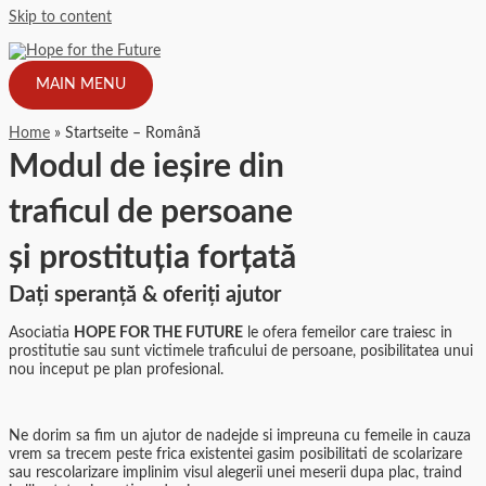
Skip to content
MAIN MENU
Home
Startseite – Română
Modul de ieșire din
traficul de persoane
și prostituția forțată
Dați speranță & oferiți ajutor
Asociatia
HOPE FOR THE FUTURE
le ofera femeilor care traiesc in
prostitutie sau sunt victimele traficului de persoane, posibilitatea unui
nou inceput pe plan profesional.
Ne dorim sa fim un ajutor de nadejde si impreuna cu femeile in cauza
vrem sa trecem peste frica existentei gasim posibilitati de scolarizare
sau rescolarizare implinim visul alegerii unei meserii dupa plac, traind