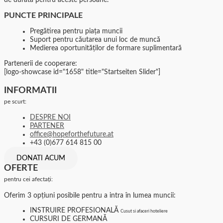
PUNCTE PRINCIPALE
Pregătirea pentru piața muncii
Suport pentru căutarea unui loc de muncă
Medierea oportunităților de formare suplimentară
Partenerii de cooperare:
[logo-showcase id="1658" title="Startseiten Slider"]
INFORMATII
pe scurt:
DESPRE NOI
PARTENER
office@hopeforthefuture.at
+43 (0)677 614 815 00
DONATI ACUM
OFERTE
pentru cei afectați:
Oferim 3 opțiuni posibile pentru a intra în lumea muncii:
INSTRUIRE PROFESIONALĂ
Cusut si afaceri hoteliere
CURSURI DE GERMANĂ