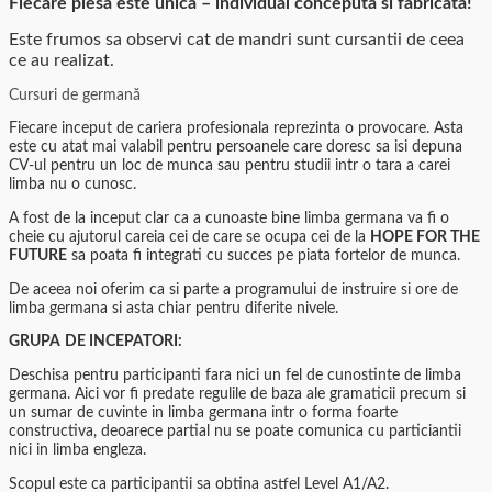
Fiecare piesa este unica –
individual conceputa si fabricata!
Este frumos sa observi cat de mandri sunt cursantii de ceea
ce au realizat.
Cursuri de germană
Fiecare inceput de cariera profesionala reprezinta o provocare. Asta
este cu atat mai valabil pentru persoanele care doresc sa isi depuna
CV-ul pentru un loc de munca sau pentru studii intr o tara a carei
limba nu o cunosc.
A fost de la inceput clar ca a cunoaste bine limba germana va fi o
cheie cu ajutorul careia cei de care se ocupa cei de la
HOPE FOR THE
FUTURE
sa poata fi integrati cu succes pe piata fortelor de munca.
De aceea noi oferim ca si parte a programului de instruire si ore de
limba germana si asta chiar pentru diferite nivele.
GRUPA
DE INCEPATORI:
Deschisa pentru participanti fara nici un fel de cunostinte de limba
germana. Aici vor fi predate regulile de baza ale gramaticii precum si
un sumar de cuvinte in limba germana intr o forma foarte
constructiva, deoarece partial nu se poate comunica cu particiantii
nici in limba engleza.
Scopul este ca participantii sa obtina astfel Level A1/A2.