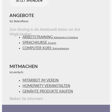
JETZT SPENDEN
ANGEBOTE
für Betroffene:
Zum Einstieg in die Arbeitswelt bieten wir drei
Möglichkeiten:
ARBEITSTRAINING
Näharbeiten & Hotellerie
SPRACHKURSE
Deutsch
COMPUTER KURS
Textverarbeitung
MITMACHEN
ist einfach:
MITARBEIT IM VEREIN
HOMEPARTY VERANSTALTEN
GENÄHTE PRODUKTE KAUFEN
Bleiben Sie informiert: