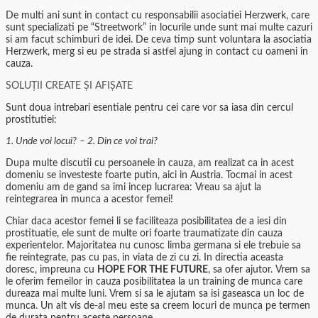
De multi ani sunt in contact cu responsabilii asociatiei Herzwerk, care
sunt specializati pe “Streetwork” in locurile unde sunt mai multe cazuri
si am facut schimburi de idei. De ceva timp sunt voluntara la asociatia
Herzwerk, merg si eu pe strada si astfel ajung in contact cu oameni in
cauza.
SOLUȚII CREATE ȘI AFIȘATE
Sunt doua intrebari esentiale pentru cei care vor sa iasa din cercul
prostitutiei:
1. Unde voi locui?
–
2. Din ce voi trai?
Dupa multe discutii cu persoanele in cauza, am realizat ca in acest
domeniu se investeste foarte putin, aici in Austria. Tocmai in acest
domeniu am de gand sa imi incep lucrarea: Vreau sa ajut la
reintegrarea in munca a acestor femei!
Chiar daca acestor femei li se faciliteaza posibilitatea de a iesi din
prostituatie, ele sunt de multe ori foarte traumatizate din cauza
experientelor. Majoritatea nu cunosc limba germana si ele trebuie sa
fie reintegrate, pas cu pas, in viata de zi cu zi. In directia aceasta
doresc, impreuna cu
HOPE FOR THE FUTURE
, sa ofer ajutor. Vrem sa
le oferim femeilor in cauza posibilitatea la un training de munca care
dureaza mai multe luni. Vrem si sa le ajutam sa isi gaseasca un loc de
munca. Un alt vis de-al meu este sa creem locuri de munca pe termen
de durata pentru aceste persoane.