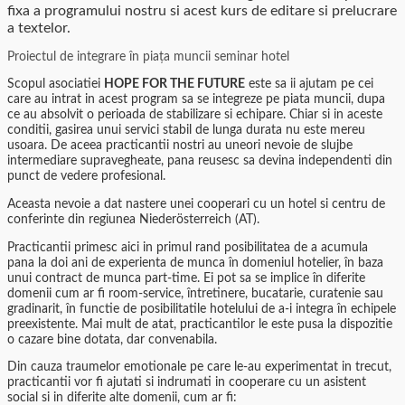
fixa a programului nostru si acest kurs de editare si prelucrare
a textelor.
Proiectul de integrare în piața muncii seminar hotel
Scopul asociatiei
HOPE FOR THE FUTURE
este sa ii ajutam pe cei
care au intrat in acest program sa se integreze pe piata muncii, dupa
ce au absolvit o perioada de stabilizare si echipare. Chiar si in aceste
conditii, gasirea unui servici stabil de lunga durata nu este mereu
usoara. De aceea practicantii nostri au uneori nevoie de slujbe
intermediare supravegheate, pana reusesc sa devina independenti din
punct de vedere profesional.
Aceasta nevoie a dat nastere unei cooperari cu un hotel si centru de
conferinte din regiunea Niederösterreich (AT).
Practicantii primesc aici in primul rand posibilitatea de a acumula
pana la doi ani de experienta de munca în domeniul hotelier, în baza
unui contract de munca part-time. Ei pot sa se implice în diferite
domenii cum ar fi room-service, întretinere, bucatarie, curatenie sau
gradinarit, în functie de posibilitatile hotelului de a-i integra în echipele
preexistente. Mai mult de atat, practicantilor le este pusa la dispozitie
o cazare bine dotata, dar convenabila.
Din cauza traumelor emotionale pe care le-au experimentat in trecut,
practicantii vor fi ajutati si indrumati in cooperare cu un asistent
social si in diferite alte domenii, cum ar fi: