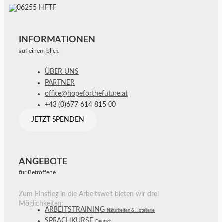
INFORMATIONEN
auf einem blick:
ÜBER UNS
PARTNER
office@hopeforthefuture.at
+43 (0)677 614 815 00
JETZT SPENDEN
ANGEBOTE
für Betroffene:
Zum Einstieg in die Arbeitswelt bieten wir drei
Möglichkeiten:
ARBEITSTRAINING
Näharbeiten & Hotellerie
SPRACHKURSE
Deutsch