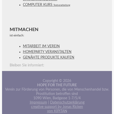
COMPUTER KURS
Textverarbeitung
MITMACHEN
ist einfach:
MITARBEIT IM VEREIN
HOMEPARTY VERANSTALTEN
GENÄHTE PRODUKTE KAUFEN
Bleiben Sie informiert:
Copyright © 2026
HOPE FOR THE FUTURE
Verein zur Förderung von Personen, die von Menschenhandel bzw.
Prostitution betroffen sind
1090 Wien, Badgasse 1-7/5/4
Impressum
|
Datenschutzerklärung
creative support by Jonas Ricken
von KIPITAN