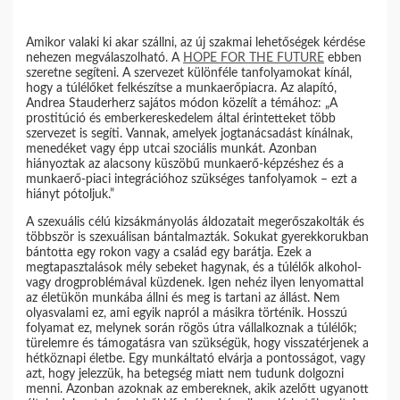
Amikor valaki ki akar szállni, az új szakmai lehetőségek kérdése
nehezen megválaszolható. A
HOPE FOR THE FUTURE
ebben
szeretne segíteni. A szervezet különféle tanfolyamokat kínál,
hogy a túlélőket felkészítse a munkaerőpiacra. Az alapító,
Andrea Stauderherz sajátos módon közelít a témához: „A
prostitúció és emberkereskedelem által érintetteket több
szervezet is segíti. Vannak, amelyek jogtanácsadást kínálnak,
menedéket vagy épp utcai szociális munkát. Azonban
hiányoztak az alacsony küszöbű munkaerő-képzéshez és a
munkaerő-piaci integrációhoz szükséges tanfolyamok – ezt a
hiányt pótoljuk.”
A szexuális célú kizsákmányolás áldozatait megerőszakolták és
többször is szexuálisan bántalmazták. Sokukat gyerekkorukban
bántotta egy rokon vagy a család egy barátja. Ezek a
megtapasztalások mély sebeket hagynak, és a túlélők alkohol-
vagy drogproblémával küzdenek. Igen nehéz ilyen lenyomattal
az életükön munkába állni és meg is tartani az állást. Nem
olyasvalami ez, ami egyik napról a másikra történik. Hosszú
folyamat ez, melynek során rögös útra vállalkoznak a túlélők;
türelemre és támogatásra van szükségük, hogy visszatérjenek a
hétköznapi életbe. Egy munkáltató elvárja a pontosságot, vagy
azt, hogy jelezzük, ha betegség miatt nem tudunk dolgozni
menni. Azonban azoknak az embereknek, akik azelőtt ugyanott