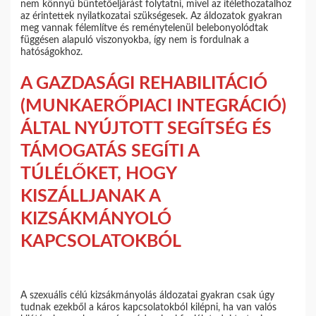
nem könnyű büntetőeljárást folytatni, mivel az ítélethozatalhoz
az érintettek nyilatkozatai szükségesek. Az áldozatok gyakran
meg vannak félemlítve és reménytelenül belebonyolódtak
függésen alapuló viszonyokba, így nem is fordulnak a
hatóságokhoz.
A GAZDASÁGI REHABILITÁCIÓ
(MUNKAERŐPIACI INTEGRÁCIÓ)
ÁLTAL NYÚJTOTT SEGÍTSÉG ÉS
TÁMOGATÁS SEGÍTI A
TÚLÉLŐKET, HOGY
KISZÁLLJANAK A
KIZSÁKMÁNYOLÓ
KAPCSOLATOKBÓL
A szexuális célú kizsákmányolás áldozatai gyakran csak úgy
tudnak ezekből a káros kapcsolatokból kilépni, ha van valós