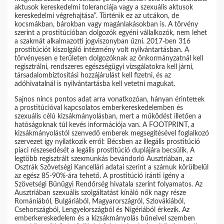
aktusok kereskedelmi toleranciája vagy a szexuális aktusok
kereskedelmi végrehajtása“. Történik ez az utcákon, de
kocsmákban, bárokban vagy magánlakásokban is. A törvény
szerint a prostitúcióban dolgozók egyéni vállalkozók, nem lehet
a szakmát alkalmazotti jogviszonyban űzni. 2017-ben 316
prostitúciót kiszolgáló intézmény volt nyilvántartásban. A
törvényesen e területen dolgozóknak az önkormányzatnál kell
regisztrálni, rendszeres egészségügyi vizsgálatokra kell járni,
társadalombiztosítási hozzájárulást kell fizetni, és az
adóhivatalnál is nyilvántartásba kell vetetni magukat.
Sajnos nincs pontos adat arra vonatkozóan, hányan érintettek
a prostitúcióval kapcsolatos emberkereskedelemben és
szexuális célú kizsákmányolásban, mert a működést illetően a
hatóságoknak túl kevés információja van. A FOOTPRINT, a
kizsákmányolástól szenvedő emberek megsegítésével foglalkozó
szervezet így nyilatkozik erről: Bécsben az illegális prostitúció
piaci részesedését a legális prostitúció duplájára becsülik. A
legtöbb regisztrált szexmunkás bevándorló Ausztriában, az
Osztrák Szövetségi Kancellári adatai szerint a számuk körülbelül
az egész 85-90%-ára tehető. A prostitúció iránti igény a
Szövetségi Bűnügyi Rendőrség hivatala szerint folyamatos. Az
Ausztriában szexuális szolgáltatást kínáló nők nagy része
Romániából, Bulgáriából, Magyarországról, Szlovákiából,
Csehországból, Lengyelországból és Nigériából érkezik. Az
emberkereskedelem és a kizsákmányolás bűneivel szemben