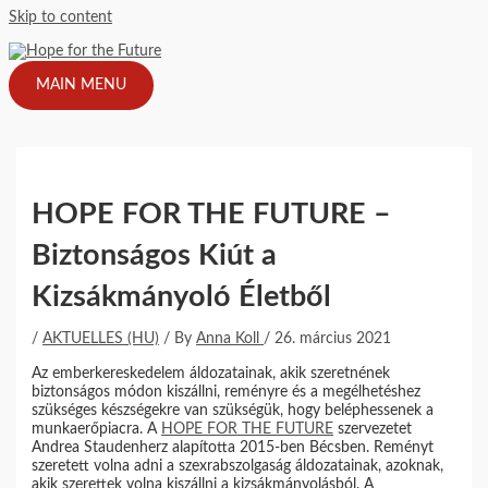
Skip to content
MAIN MENU
HOPE FOR THE FUTURE –
Biztonságos Kiút a
Kizsákmányoló Életből
/
AKTUELLES (HU)
/ By
Anna Koll
/
26. március 2021
Az emberkereskedelem áldozatainak, akik szeretnének
biztonságos módon kiszállni, reményre és a megélhetéshez
szükséges készségekre van szükségük, hogy beléphessenek a
munkaerőpiacra. A
HOPE FOR THE FUTURE
szervezetet
Andrea Staudenherz alapította 2015-ben Bécsben. Reményt
szeretett volna adni a szexrabszolgaság áldozatainak, azoknak,
akik szerettek volna kiszállni a kizsákmányolásból. A