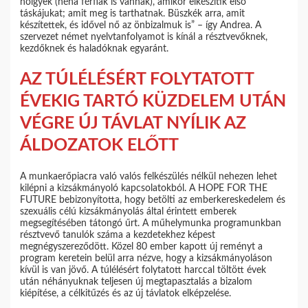
hölgyek (néha férfiak is vannak), amikor elkészítik első
táskájukat; amit meg is tarthatnak. Büszkék arra, amit
készítettek, és idővel nő az önbizalmuk is” – így Andrea. A
szervezet német nyelvtanfolyamot is kínál a résztvevőknek,
kezdőknek és haladóknak egyaránt.
AZ TÚLÉLÉSÉRT FOLYTATOTT
ÉVEKIG TARTÓ KÜZDELEM UTÁN
VÉGRE ÚJ TÁVLAT NYÍLIK AZ
ÁLDOZATOK ELŐTT
A munkaerőpiacra való valós felkészülés nélkül nehezen lehet
kilépni a kizsákmányoló kapcsolatokból. A HOPE FOR THE
FUTURE bebizonyította, hogy betölti az emberkereskedelem és
szexuális célú kizsákmányolás által érintett emberek
megsegítésében tátongó űrt. A műhelymunka programunkban
résztvevő tanulók száma a kezdetekhez képest
megnégyszereződött. Közel 80 ember kapott új reményt a
program keretein belül arra nézve, hogy a kizsákmányoláson
kívül is van jövő. A túlélésért folytatott harccal töltött évek
után néhányuknak teljesen új megtapasztalás a bizalom
kiépítése, a célkitűzés és az új távlatok elképzelése.