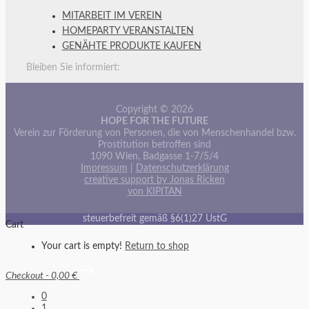
MITARBEIT IM VEREIN
HOMEPARTY VERANSTALTEN
GENÄHTE PRODUKTE KAUFEN
Bleiben Sie informiert:
Copyright © 2026
HOPE FOR THE FUTURE
Verein zur Förderung von Personen, die von Menschenhandel bzw.
Prostitution betroffen sind
1090 Wien, Badgasse 1-7/5/4
Impressum
|
Datenschutzerklärung
creative support by Jonas Ricken
von KIPITAN
steuerbefreit gemäß §6(1)27 UstG
Cart
Your cart is empty!
Return to shop
Checkout
-
0,00 €
0
1