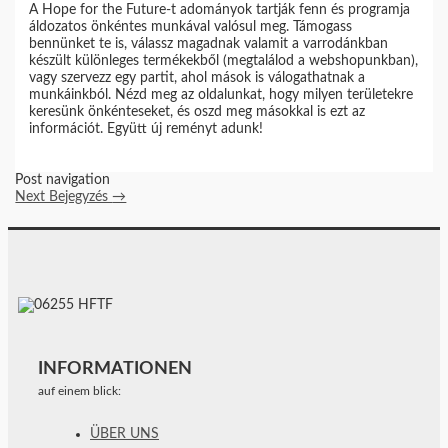
A Hope for the Future-t adományok tartják fenn és programja
áldozatos önkéntes munkával valósul meg. Támogass
bennünket te is, válassz magadnak valamit a varrodánkban
készült különleges termékekből (megtalálod a webshopunkban),
vagy szervezz egy partit, ahol mások is válogathatnak a
munkáinkból. Nézd meg az oldalunkat, hogy milyen területekre
keresünk önkénteseket, és oszd meg másokkal is ezt az
információt. Együtt új reményt adunk!
Post navigation
Next Bejegyzés
→
INFORMATIONEN
auf einem blick:
ÜBER UNS