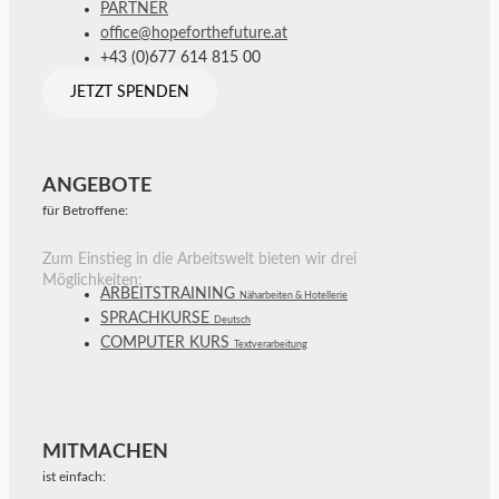
PARTNER
office@hopeforthefuture.at
+43 (0)677 614 815 00
JETZT SPENDEN
ANGEBOTE
für Betroffene:
Zum Einstieg in die Arbeitswelt bieten wir drei
Möglichkeiten:
ARBEITSTRAINING
Näharbeiten & Hotellerie
SPRACHKURSE
Deutsch
COMPUTER KURS
Textverarbeitung
MITMACHEN
ist einfach: