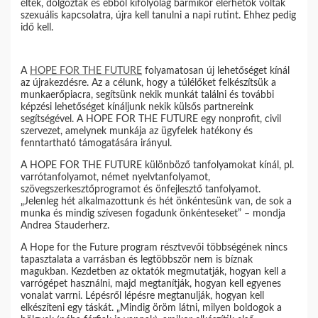
éltek, dolgoztak és ebből kifolyólag bármikor elérhetők voltak
szexuális kapcsolatra, újra kell tanulni a napi rutint. Ehhez pedig
idő kell.
A
HOPE FOR THE FUTURE
folyamatosan új lehetőséget kínál
az újrakezdésre. Az a célunk, hogy a túlélőket felkészítsük a
munkaerőpiacra, segítsünk nekik munkát találni és további
képzési lehetőséget kínáljunk nekik külsős partnereink
segítségével. A HOPE FOR THE FUTURE egy nonprofit, civil
szervezet, amelynek munkája az ügyfelek hatékony és
fenntartható támogatására irányul.
A HOPE FOR THE FUTURE különböző tanfolyamokat kínál, pl.
varrótanfolyamot, német nyelvtanfolyamot,
szövegszerkesztőprogramot és önfejlesztő tanfolyamot.
„Jelenleg hét alkalmazottunk és hét önkéntesünk van, de sok a
munka és mindig szívesen fogadunk önkénteseket” – mondja
Andrea Stauderherz.
A Hope for the Future program résztvevői többségének nincs
tapasztalata a varrásban és legtöbbször nem is bíznak
magukban. Kezdetben az oktatók megmutatják, hogyan kell a
varrógépet használni, majd megtanítják, hogyan kell egyenes
vonalat varrni. Lépésről lépésre megtanulják, hogyan kell
elkészíteni egy táskát. „Mindig öröm látni, milyen boldogok a