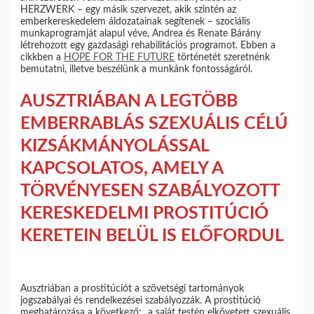
HERZWERK – egy másik szervezet, akik szintén az
emberkereskedelem áldozatainak segítenek – szociális
munkaprogramját alapul véve, Andrea és Renate Bárány
létrehozott egy gazdasági rehabilitációs programot. Ebben a
cikkben a
HOPE FOR THE FUTURE
történetét szeretnénk
bemutatni, illetve beszélünk a munkánk fontosságáról.
AUSZTRIÁBAN A LEGTÖBB
EMBERRABLÁS SZEXUÁLIS CÉLÚ
KIZSÁKMÁNYOLÁSSAL
KAPCSOLATOS, AMELY A
TÖRVÉNYESEN SZABÁLYOZOTT
KERESKEDELMI PROSTITÚCIÓ
KERETEIN BELÜL IS ELŐFORDUL
Ausztriában a prostitúciót a szövetségi tartományok
jogszabályai és rendelkezései szabályozzák. A prostitúció
meghatározása a következő: „a saját testén elkövetett szexuális