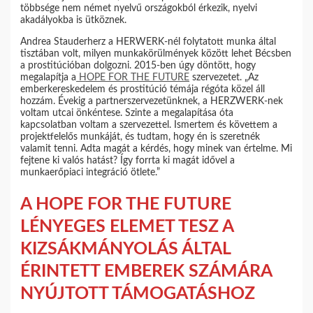
többsége nem német nyelvű országokból érkezik, nyelvi
akadályokba is ütköznek.
Andrea Stauderherz a HERWERK-nél folytatott munka által
tisztában volt, milyen munkakörülmények között lehet Bécsben
a prostitúcióban dolgozni. 2015-ben úgy döntött, hogy
megalapítja a
HOPE FOR THE FUTURE
szervezetet. „Az
emberkereskedelem és prostitúció témája régóta közel áll
hozzám. Évekig a partnerszervezetünknek, a HERZWERK-nek
voltam utcai önkéntese. Szinte a megalapítása óta
kapcsolatban voltam a szervezettel. Ismertem és követtem a
projektfelelős munkáját, és tudtam, hogy én is szeretnék
valamit tenni. Adta magát a kérdés, hogy minek van értelme. Mi
fejtene ki valós hatást? Így forrta ki magát idővel a
munkaerőpiaci integráció ötlete.”
A HOPE FOR THE FUTURE
LÉNYEGES ELEMET TESZ A
KIZSÁKMÁNYOLÁS ÁLTAL
ÉRINTETT EMBEREK SZÁMÁRA
NYÚJTOTT TÁMOGATÁSHOZ