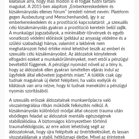
kilátásuk arra, hogy más módon is el fogják tudni tartani
magukat. A 2015-ben alapított „Emberkereskedelem és
kizsákmányolás ellenes fórum” (eredeti német nevén: Plattform
gegen Ausbeutung und Menschenhandel), így ír az
emberkereskedelem és a prostitúció kapcsolatáról: „a szexuális
célú kizsákmányolás gyakran a prostitúció keretein belül zajlik.
A munkaügyi jogszabályok, a minimálbér-törvények és egyéb
vonatkozó védelmi előírások (például az anyaság védelme és a
szülési szabadság) hiánya, valamint a lakbérek nem
meghatározott felső értéke mind lehetővé teszik az emberi és
szexuális célú kizsákmányolást. Az áldozatok kénytelenek
elfogadni ezeket a munkakörülményeket, mert ettől a pénzügyi
bevételtől függenek. A pénzügyi nyomást növeli az a tény is,
hogy az áldozatok ellen gyakran ismételten eljárás indul az
ügyfeleik által elkövetett jogsértés miatt.“ A túlélők csak úgy
tudnak maguknak új életet felépíteni, ha valós esélyük és
kilátásuk van arra nézve, hogy ki tudnak menekülni a pénzügyi
nyomás szorításából.
A szexuális erőszak áldozatainak munkaerőpiacra való
visszaintegrálása ritkán működik felkészítés nélkül. A
kizsákmányolás különböző módjai által okozott trauma után
elsődleges feladat az áldozatok mentális egészségének
stabilizálódása. A biztonságos környezetben történő
traumafeldolgozás, az erre adott lehetőség segít az
áldozatoknak, hogy újra felépítsék az önértékelésüket, és lassan
visszataláljanak a stabil, hétköznapi életbe. Mivel az érintettek